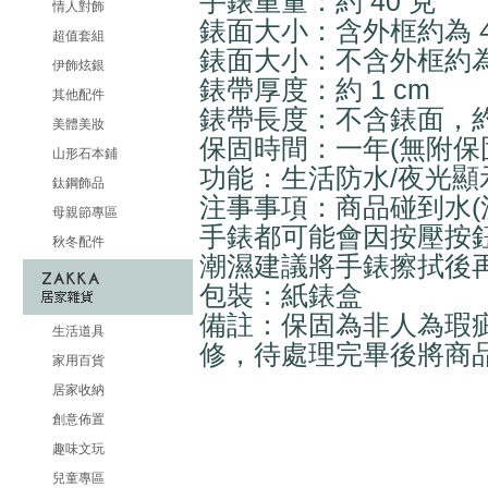
手錶重量：約 40 克
情人對飾
錶面大小：含外框約為 4.5 
超值套組
錶面大小：不含外框約為 3.5
伊飾炫銀
錶帶厚度：約 1 cm
其他配件
錶帶長度：不含錶面，約 25.
美體美妝
保固時間：一年(無附保
山形石本鋪
功能：生活防水/夜光顯
鈦鋼飾品
注事事項：商品碰到水(
母親節專區
手錶都可能會因按壓按
秋冬配件
潮濕建議將手錶擦拭後
包裝：紙錶盒
備註：保固為非人為瑕
生活道具
修，待處理完畢後將商
家用百貨
居家收納
創意佈置
趣味文玩
兒童專區