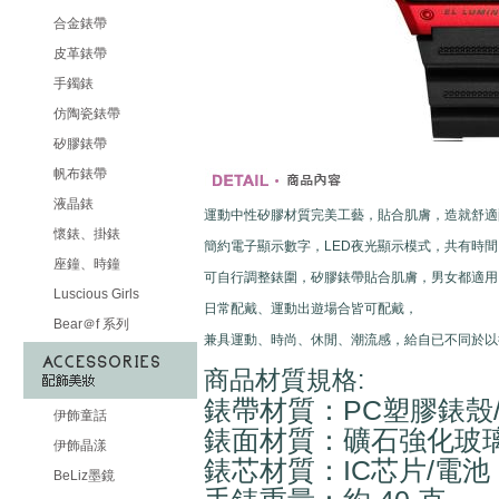
合金錶帶
皮革錶帶
手鐲錶
仿陶瓷錶帶
矽膠錶帶
帆布錶帶
液晶錶
運動中性矽膠材質完美工藝，貼合肌膚，造就舒適
懷錶、掛錶
簡約電子顯示數字，LED夜光顯示模式，共有時
座鐘、時鐘
可自行調整錶圍，矽膠錶帶貼合肌膚，男女都適用
Luscious Girls
日常配戴、運動出遊場合皆可配戴，
Bear＠f 系列
兼具運動、時尚、休閒、潮流感，給自已不同於以
商品材質規格:
錶帶材質：PC塑膠錶殼
伊飾童話
錶面材質：礦石強化玻
伊飾晶漾
錶芯材質：IC芯片/電池
BeLiz墨鏡