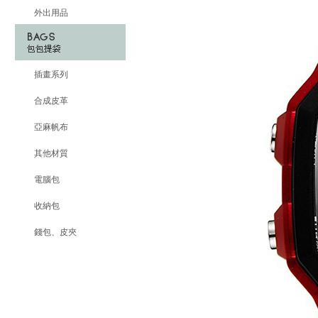
外出用品
插畫系列
合成皮革
亞麻帆布
其他材質
電腦包
收納包
錢包、皮夾