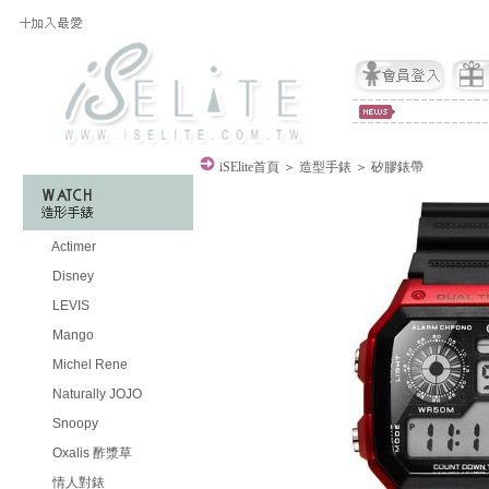
iSElite
首頁
＞
造型手錶
＞
矽膠錶帶
Actimer
Disney
LEVIS
Mango
Michel Rene
Naturally JOJO
Snoopy
Oxalis 酢漿草
情人對錶