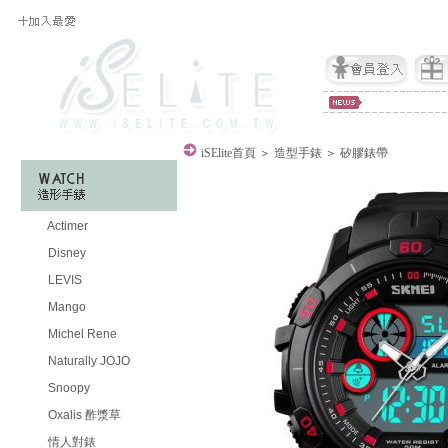
iSElite
首頁
＞
造型手錶
＞
矽膠錶帶
Actimer
Disney
LEVIS
Mango
Michel Rene
Naturally JOJO
Snoopy
Oxalis 酢漿草
情人對錶