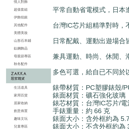
情人對飾
平常自動省電模式，日本
超值套組
伊飾炫銀
台灣IC芯片組精準對時，
其他配件
美體美妝
日常配戴、運動出遊場合
山形石本鋪
鈦鋼飾品
兼具運動、時尚、休閒、
母親節專區
秋冬配件
多色可選，給自已不同於
錶帶材質：PC塑膠錶殼/P
生活道具
錶面材質：礦石強化玻璃
家用百貨
錶芯材質：台灣IC芯片/電
居家收納
手錶重量：約 66 克
創意佈置
錶面大小：含外框約為 5.7 x
趣味文玩
錶面大小：不含外框約為 3.8 
兒童專區