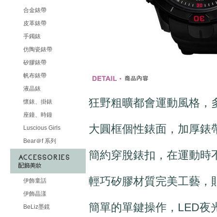
合金錶帶
皮革錶帶
手鐲錶
仿陶瓷錶帶
矽膠錶帶
帆布錶帶
液晶錶
狂野粗曠都會運動風格，
懷錶、掛錶
座鐘、時鐘
大圓框個性錶面，加厚錶
Luscious Girls
Bear＠f 系列
簡約穿脫錶扣，在運動時
輕巧矽膠材質完美工藝，
伊飾童話
伊飾晶漾
簡單的單鍵操作，LED
BeLiz墨鏡