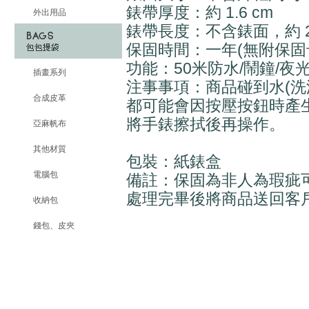
錶帶厚度：約 1.6 cm
外出用品
錶帶長度：不含錶面，約 22 x
保固時間：一年(無附保固
功能：50米防水/鬧鐘/夜光
插畫系列
注事事項：商品碰到水(洗
合成皮革
都可能會因按壓按鈕時產
將手錶擦拭後再操作。
亞麻帆布
其他材質
包裝：紙錶盒
電腦包
備註：保固為非人為瑕疵
處理完畢後將商品送回客
收納包
錢包、皮夾