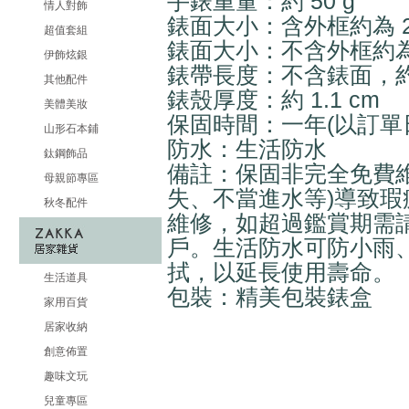
手錶重量：約 50 g
情人對飾
錶面大小：含外框約為 2.6 
超值套組
錶面大小：不含外框約為 2.1
伊飾炫銀
錶帶長度：不含錶面，約 18
其他配件
錶殼厚度：約 1.1 cm
美體美妝
保固時間：一年(以訂單
山形石本鋪
防水：生活防水
鈦鋼飾品
備註：保固非完全免費維
母親節專區
失、不當進水等)導致
秋冬配件
維修，如超過鑑賞期需
戶。生活防水可防小雨
拭，以延長使用壽命。
生活道具
包裝：精美包裝錶盒
家用百貨
居家收納
創意佈置
趣味文玩
兒童專區