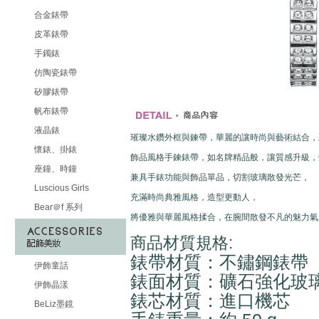
合金錶帶
皮革錶帶
手鐲錶
仿陶瓷錶帶
矽膠錶帶
帆布錶帶
液晶錶
璀璨水鑽外框與鍊帶，華麗的讓時尚與藝術結合，
懷錶、掛錶
飾品風格手鍊錶帶，如名牌精品般，讓質感升級，
座鐘、時鐘
兼具手錶功能與飾品單品，切割玻璃散發光芒，
Luscious Girls
充滿時尚典雅風格，造型更動人，
Bear＠f 系列
將優雅與華麗風格揉合，在腕間散發不凡的魅力氣
商品材質規格:
錶帶材質：不鏽鋼錶帶
伊飾童話
錶面材質：礦石強化玻
伊飾晶漾
錶芯材質：進口機芯
BeLiz墨鏡