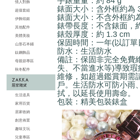
手錶重量：約 84 g
情人對飾
錶面大小：含外框約為 3.3 
超值套組
錶面大小：不含外框約為 2.8
伊飾炫銀
錶帶長度：不含錶面，約 19
其他配件
錶殼厚度：約 1.3 cm
美體美妝
保固時間：一年(以訂單
山形石本鋪
防水：生活防水
鈦鋼飾品
備註：保固非完全免費維
母親節專區
失、不當進水等)導致
秋冬配件
維修，如超過鑑賞期需
戶。生活防水可防小雨
拭，以延長使用壽命。
生活道具
包裝：精美包裝錶盒
家用百貨
居家收納
創意佈置
趣味文玩
兒童專區