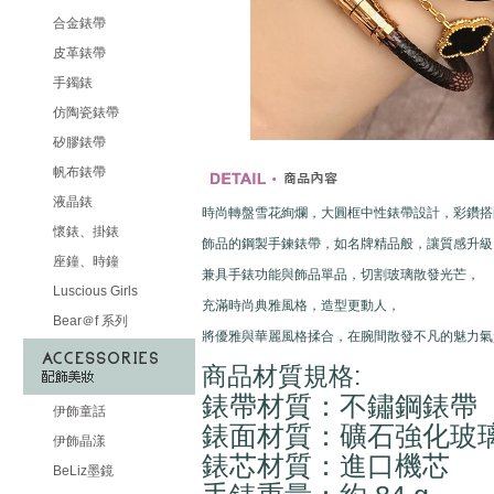
合金錶帶
皮革錶帶
手鐲錶
仿陶瓷錶帶
矽膠錶帶
帆布錶帶
液晶錶
時尚轉盤雪花絢爛，大圓框中性錶帶設計，彩鑽搭
懷錶、掛錶
飾品的鋼製手鍊錶帶，如名牌精品般，讓質感升級
座鐘、時鐘
兼具手錶功能與飾品單品，切割玻璃散發光芒，
Luscious Girls
充滿時尚典雅風格，造型更動人，
Bear＠f 系列
將優雅與華麗風格揉合，在腕間散發不凡的魅力氣
商品材質規格:
錶帶材質：不鏽鋼錶帶
伊飾童話
錶面材質：礦石強化玻
伊飾晶漾
錶芯材質：進口機芯
BeLiz墨鏡