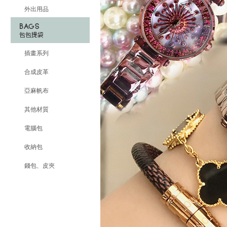
外出用品
插畫系列
合成皮革
亞麻帆布
其他材質
電腦包
收納包
錢包、皮夾