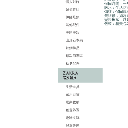
情人對飾
保固時間：一
防水：生活防
超值套組
備註：保固非
費維修，如超
伊飾炫銀
盡快擦拭，以
包裝：精美包
其他配件
美體美妝
山形石本鋪
鈦鋼飾品
母親節專區
秋冬配件
生活道具
家用百貨
居家收納
創意佈置
趣味文玩
兒童專區