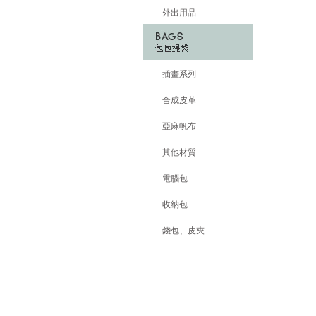
外出用品
插畫系列
合成皮革
亞麻帆布
其他材質
電腦包
收納包
錢包、皮夾