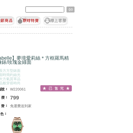
rabelle】夢境愛莉絲＊方框羅馬精
鍊錶/玫瑰金綠面
桶長方方型錶面
馬顯時簡約絲光
雅大方氣質單品
飾品般穿搭時尚
W220061
799
免運費送到家