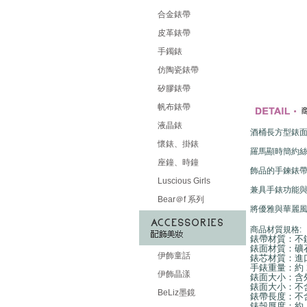
合金錶帶
皮革錶帶
手鐲錶
仿陶瓷錶帶
矽膠錶帶
帆布錶帶
液晶錶
酒桶長方型錶
懷錶、掛錶
羅馬顯時簡約
座鐘、時鐘
飾品的手鍊錶
Luscious Girls
兼具手錶功能
Bear＠f 系列
將優雅與華麗
商品材質規格:
錶帶材質：不
錶面材質：礦
伊飾童話
錶芯材質：進
手錶重量：約 2
伊飾晶漾
錶面大小：含外框
錶面大小：不含外框
BeLiz墨鏡
錶帶長度：不含錶
錶殼厚度：約 1