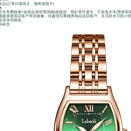
年(以訂單日期為主，無附保固卡)
水
完全免費維修!!如為自身使用(例錶面破損、指針零件遺失、不當進水等)導致
過鑑賞期需請客戶寄回維修，待處理完畢後將商品送回客戶。生活防水可防小
延長使用壽命。
裝錶盒