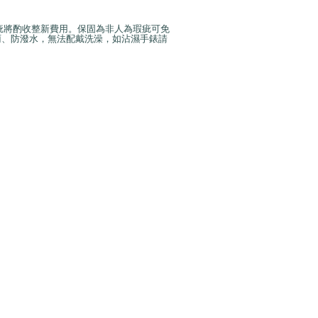
瑕疵將酌收整新費用。保固為非人為瑕疵可免
雨、防潑水，無法配戴洗澡，如沾濕手錶請