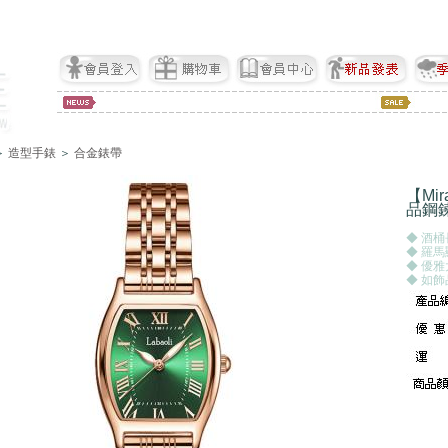
＞
造型手錶
＞
合金錶帶
【Mi
品鋼
◆ 酒
◆ 羅
◆ 優
◆ 如