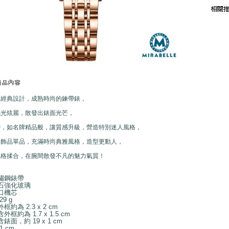
面經典設計，成熟時尚的鍊帶錶，
絲光炫麗，散發出錶面光芒，
帶，如名牌精品般，讓質感升級，營造特別迷人風格，
與飾品單品，充滿時尚典雅風格，造型更動人，
風格揉合，在腕間散發不凡的魅力氣質！
鏽鋼錶帶
石強化玻璃
口機芯
9 g
約為 2.3 x 2 cm
約為 1.7 x 1.5 cm
面，約 19 x 1 cm
 cm