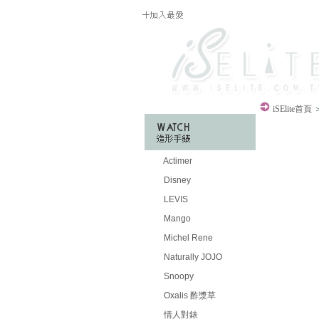
iSElite
首頁
Actimer
Disney
LEVIS
Mango
Michel Rene
Naturally JOJO
Snoopy
Oxalis 酢漿草
情人對錶