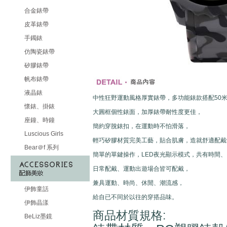
合金錶帶
皮革錶帶
手鐲錶
仿陶瓷錶帶
矽膠錶帶
帆布錶帶
液晶錶
中性狂野運動風格厚實錶帶，多功能錶款搭配50
懷錶、掛錶
大圓框個性錶面，加厚錶帶耐性度更佳，
座鐘、時鐘
簡約穿脫錶扣，在運動時不怕滑落，
Luscious Girls
輕巧矽膠材質完美工藝，貼合肌膚，造就舒適配戴
Bear＠f 系列
簡單的單鍵操作，LED夜光顯示模式，共有時間
日常配戴、運動出遊場合皆可配戴，
兼具運動、時尚、休閒、潮流感，
伊飾童話
給自已不同於以往的穿搭品味。
伊飾晶漾
商品材質規格:
BeLiz墨鏡