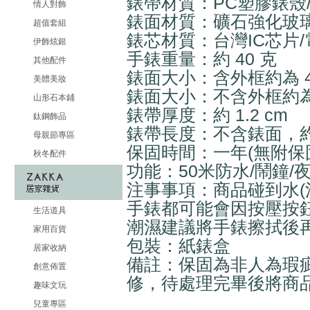
錶帶材質：PC塑膠錶殼/
情人對飾
錶面材質：礦石強化玻
超值套組
錶芯材質：台灣IC芯片/
伊飾炫銀
手錶重量：約 40 克
其他配件
錶面大小：含外框約為 4.8 
美體美妝
錶面大小：不含外框約為 3.5
山形石本鋪
錶帶厚度：約 1.2 cm
鈦鋼飾品
錶帶長度：不含錶面，約 20
母親節專區
保固時間：一年(無附保
秋冬配件
功能：50米防水/鬧鐘/夜
注事事項：商品碰到水(
手錶都可能會因按壓按
生活道具
潮濕建議將手錶擦拭後
家用百貨
包裝：紙錶盒
居家收納
備註：保固為非人為瑕
創意佈置
修，待處理完畢後將商
趣味文玩
兒童專區