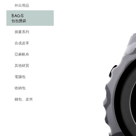
外出用品
插畫系列
合成皮革
亞麻帆布
其他材質
電腦包
收納包
錢包、皮夾