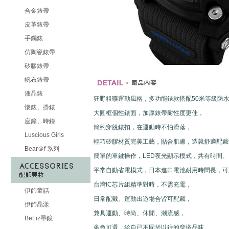
合金錶帶
皮革錶帶
手鐲錶
仿陶瓷錶帶
矽膠錶帶
帆布錶帶
液晶錶
狂野粗曠運動風格，多功能錶款搭配50米等級防
懷錶、掛錶
大圓框個性錶面，加厚錶帶耐性度更佳，
座鐘、時鐘
簡約穿脫錶扣，在運動時不怕滑落，
Luscious Girls
輕巧矽膠材質完美工藝，貼合肌膚，造就舒適配戴
Bear＠f 系列
簡單的單鍵操作，LED夜光顯示模式，共有時間
平常自動省電模式，日本進口電池耐用時間長，可
台灣IC芯片組精準對時，不需充電，
伊飾童話
日常配戴、運動出遊場合皆可配戴，
伊飾晶漾
兼具運動、時尚、休閒、潮流感，
BeLiz墨鏡
多色可選，給自已不同於以往的穿搭品味。