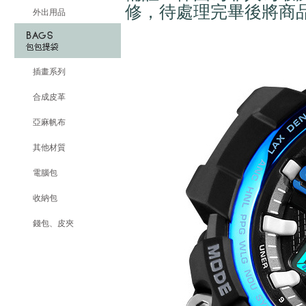
修，待處理完畢後將商
外出用品
插畫系列
合成皮革
亞麻帆布
其他材質
電腦包
收納包
錢包、皮夾