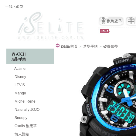
iSElite
首頁
＞
造型手錶
＞
矽膠錶帶
Actimer
Disney
LEVIS
Mango
Michel Rene
Naturally JOJO
Snoopy
Oxalis 酢漿草
情人對錶