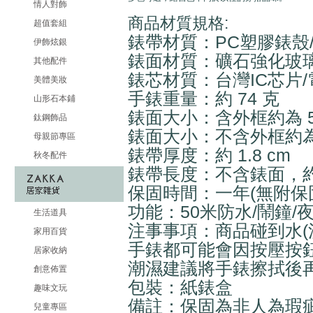
情人對飾
商品材質規格:
超值套組
錶帶材質：PC塑膠錶殼/
伊飾炫銀
錶面材質：礦石強化玻
其他配件
錶芯材質：台灣IC芯片/
美體美妝
手錶重量：約 74 克
山形石本鋪
錶面大小：含外框約為 5.4 
鈦鋼飾品
錶面大小：不含外框約為 4.5
母親節專區
錶帶厚度：約 1.8 cm
秋冬配件
錶帶長度：不含錶面，約 22
保固時間：一年(無附保
功能：50米防水/鬧鐘/夜
生活道具
注事事項：商品碰到水(
家用百貨
手錶都可能會因按壓按
居家收納
潮濕建議將手錶擦拭後
創意佈置
包裝：紙錶盒
趣味文玩
備註：保固為非人為瑕
兒童專區