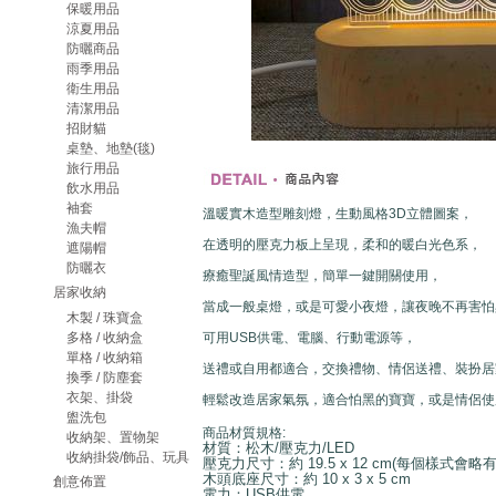
保暖用品
涼夏用品
防曬商品
雨季用品
衛生用品
清潔用品
招財貓
桌墊、地墊(毯)
旅行用品
飲水用品
袖套
溫暖實木造型雕刻燈，生動風格3D立體圖案，
漁夫帽
在透明的壓克力板上呈現，柔和的暖白光色系，
遮陽帽
防曬衣
療癒聖誕風情造型，簡單一鍵開關使用，
居家收納
當成一般桌燈，或是可愛小夜燈，讓夜晚不再害怕
木製 / 珠寶盒
多格 / 收納盒
可用USB供電、電腦、行動電源等，
單格 / 收納箱
送禮或自用都適合，交換禮物、情侶送禮、裝扮居
換季 / 防塵套
衣架、掛袋
輕鬆改造居家氣氛，適合怕黑的寶寶，或是情侶使
盥洗包
商品材質規格:
收納架、置物架
材質：松木/壓克力/LED
收納掛袋/飾品、玩具
壓克力尺寸：約 19.5 x 12 cm(每個樣式會略
木頭底座尺寸：約 10 x 3 x 5 cm
創意佈置
電力：USB供電