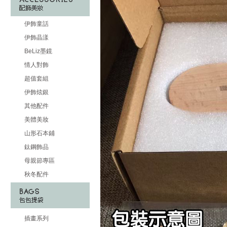
伊飾童話
伊飾晶漾
BeLiz墨鏡
情人對飾
超值套組
伊飾炫銀
其他配件
美體美妝
山形石本鋪
鈦鋼飾品
母親節專區
秋冬配件
插畫系列