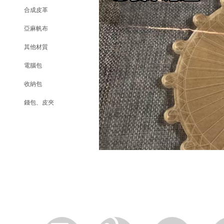
合成皮革
亞麻帆布
其他材質
電腦包
收納包
錢包、皮夾