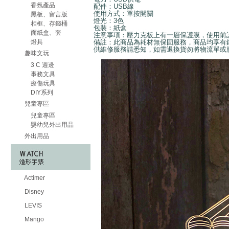
香氛產品
配件：USB線
使用方式：單按開關
黑板、留言版
燈光：3色
相框、存錢桶
包裝：紙盒
面紙盒、套
注意事項：壓力克板上有一層保護膜，使用前
燈具
備註：此商品為耗材無保固服務，商品均享有
供維修服務請悉知，如需退換貨勿將物流單或
趣味文玩
3 C 週邊
事務文具
療傷玩具
DIY系列
兒童專區
兒童專區
嬰幼兒外出用品
外出用品
Actimer
Disney
LEVIS
Mango