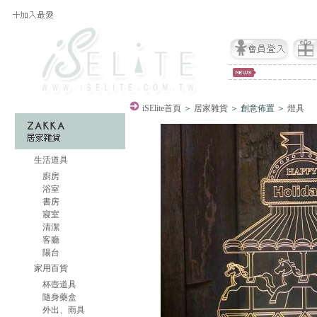
iSElite
首頁
＞
居家雜貨
＞ 創意佈置 ＞
燈具
生活道具
廚房
浴室
書房
寢室
清潔
客廳
陽台
家用百貨
杯壺道具
隨身藥盒
外出、雨具