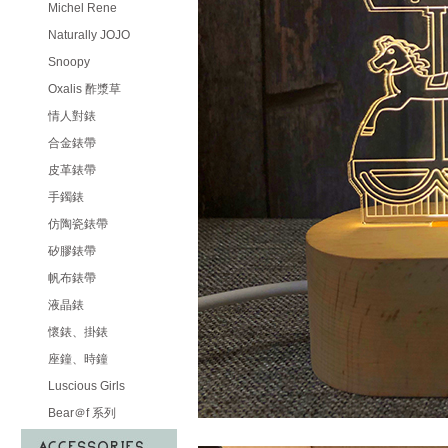
Michel Rene
Naturally JOJO
Snoopy
Oxalis 酢漿草
情人對錶
合金錶帶
皮革錶帶
手鐲錶
仿陶瓷錶帶
矽膠錶帶
帆布錶帶
液晶錶
懷錶、掛錶
座鐘、時鐘
Luscious Girls
Bear＠f 系列