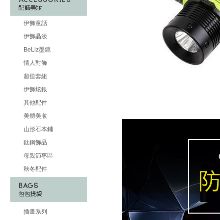
伊飾童話
伊飾晶漾
BeLiz墨鏡
情人對飾
超值套組
伊飾炫銀
其他配件
美體美妝
山形石本鋪
鈦鋼飾品
母親節專區
秋冬配件
插畫系列