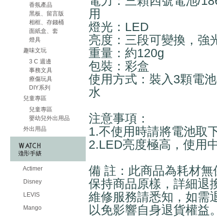
電力：三顆四號電池/18
香氛產品
用
黑板、留言版
相框、存錢桶
燈光：LED
面紙盒、套
亮度：三段可變換，強
燈具
重量：約120g
趣味文玩
3 C 週邊
包裝：彩盒
事務文具
使用方式：裝入3顆電
療傷玩具
DIY系列
水
兒童專區
兒童專區
注意事項：
嬰幼兒外出用品
1.不使用時請將電池取
外出用品
2.LED亮度極高，使
備 註：此商品為耗材無
Actimer
保持商品原樣，詳細退
Disney
維修服務請悉知，如需
LEVIS
以免影響自身退貨權益
Mango