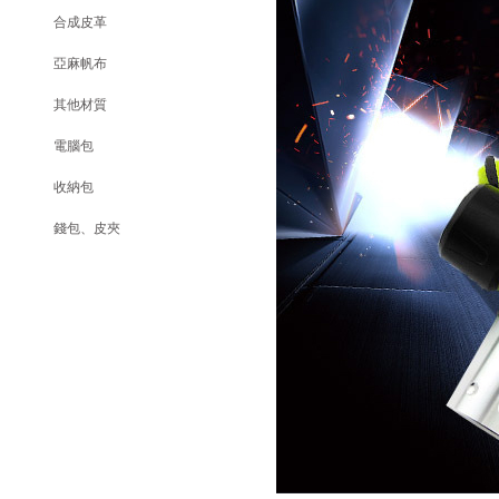
合成皮革
亞麻帆布
其他材質
電腦包
收納包
錢包、皮夾