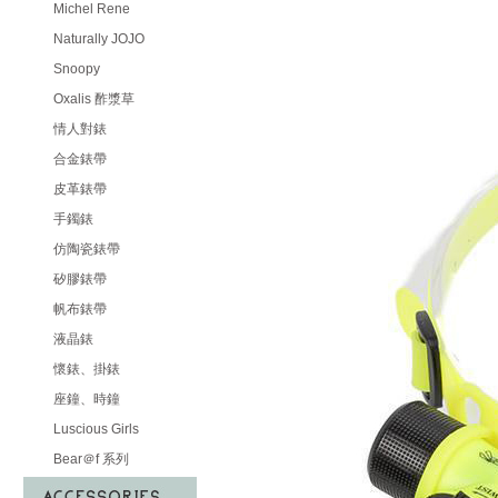
Michel Rene
Naturally JOJO
Snoopy
Oxalis 酢漿草
情人對錶
合金錶帶
皮革錶帶
手鐲錶
仿陶瓷錶帶
矽膠錶帶
帆布錶帶
液晶錶
懷錶、掛錶
座鐘、時鐘
Luscious Girls
Bear＠f 系列