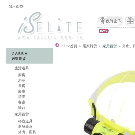
iSElite
首頁
＞
居家雜貨
＞ 家用百貨 ＞
外出、
生活道具
廚房
浴室
書房
寢室
清潔
客廳
陽台
家用百貨
杯壺道具
隨身藥盒
外出、雨具