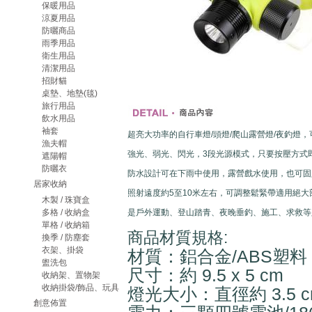
保暖用品
涼夏用品
防曬商品
雨季用品
衛生用品
清潔用品
招財貓
桌墊、地墊(毯)
旅行用品
飲水用品
袖套
超亮大功率的自行車燈/頭燈/爬山露營燈/夜釣燈
漁夫帽
強光、弱光、閃光，3段光源模式，只要按壓方式
遮陽帽
防曬衣
防水設計可在下雨中使用，露營戲水使用，也可固
居家收納
照射遠度約5至10米左右，可調整鬆緊帶適用絕大
木製 / 珠寶盒
多格 / 收納盒
是戶外運動、登山踏青、夜晚垂釣、施工、求救等
單格 / 收納箱
商品材質規格:
換季 / 防塵套
衣架、掛袋
材質：鋁合金/ABS塑料
盥洗包
尺寸：約 9.5 x 5 cm
收納架、置物架
收納掛袋/飾品、玩具
燈光大小：直徑約 3.5 c
創意佈置