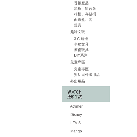
香氛產品
黑板、留言版
相框、存錢桶
面紙盒、套
燈具
趣味文玩
3 C 週邊
事務文具
療傷玩具
DIY系列
兒童專區
兒童專區
嬰幼兒外出用品
外出用品
Actimer
Disney
LEVIS
Mango