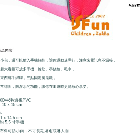
納小包，還可以放入手機觸控，讓你運動邊導行，注意來電訊息不漏接，
，超大容量可放多手機、鑰匙、零錢包、毛巾，
堆東西綁手綁腳，三點固定魔鬼氈，
非常穩固，防潑水的功能，讓你在出遊時更能放心享受。
0D牛津/透視PVC
10 x 15 cm
格
 x 14.5 cm
 5.5 寸手機
水布料可防小雨，不可長期淋雨或淋大雨