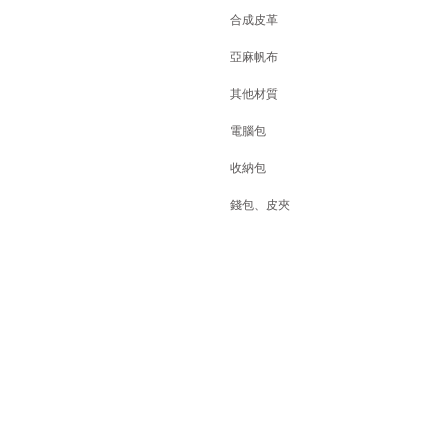
合成皮革
亞麻帆布
其他材質
電腦包
收納包
錢包、皮夾