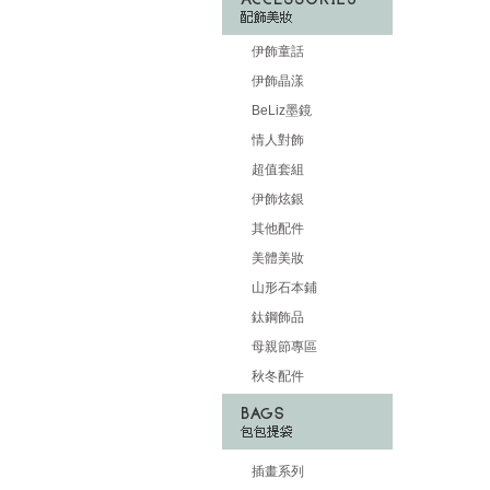
伊飾童話
伊飾晶漾
BeLiz墨鏡
情人對飾
超值套組
伊飾炫銀
其他配件
美體美妝
山形石本鋪
鈦鋼飾品
母親節專區
秋冬配件
插畫系列