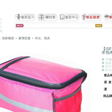
＞
居家雜貨
＞ 家用百貨 ＞
外出、雨具
【i
水包/
◆ 手
◆ 兩
◆ 更
◆ 防