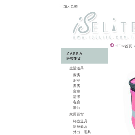
iSElite
首頁
生活道具
廚房
浴室
書房
寢室
清潔
客廳
陽台
家用百貨
杯壺道具
隨身藥盒
外出、雨具