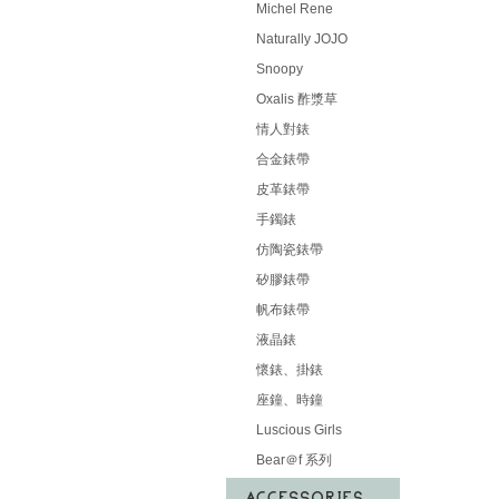
Michel Rene
Naturally JOJO
Snoopy
Oxalis 酢漿草
情人對錶
合金錶帶
皮革錶帶
手鐲錶
仿陶瓷錶帶
矽膠錶帶
帆布錶帶
液晶錶
懷錶、掛錶
座鐘、時鐘
Luscious Girls
Bear＠f 系列