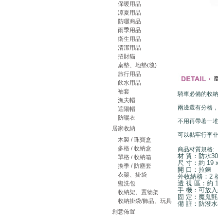
保暖用品
涼夏用品
防曬商品
雨季用品
衛生用品
清潔用品
招財貓
桌墊、地墊(毯)
旅行用品
飲水用品
袖套
騎車必備的收
漁夫帽
兩邊還有分格
遮陽帽
防曬衣
不用再帶著一
居家收納
可以黏牢行李
木製 / 珠寶盒
多格 / 收納盒
商品材質規格:
材 質：防水30
單格 / 收納箱
尺 寸：約 19 x 
換季 / 防塵套
開 口：拉鍊
衣架、掛袋
外收納格：2 
透 視 區：約 11
盥洗包
手 機：可放入約
收納架、置物架
固 定：魔鬼氈
收納掛袋/飾品、玩具
備 註：防潑
創意佈置