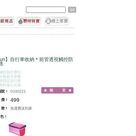
SFun】自行車收納＊前管透視觸控防
桃
機觸控執行導行
邊分格超大容量
方便固定自行車
水面料放心出遊
G160221
499
免運費送到家