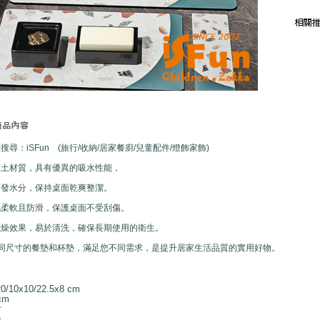
尋：iSFun (旅行/收納/居家餐廚/兒童配件/燈飾家飾)
藻土材質，具有優異的吸水性能，
蒸發水分，保持桌面乾爽整潔。
地柔軟且防滑，保護桌面不受刮傷。
乾燥效果，易於清洗，確保長期使用的衛生。
不同尺寸的餐墊和杯墊，滿足您不同需求，是提升居家生活品質的實用好物。
10x10/22.5x8 cm
cm
片
g