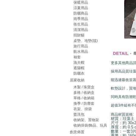
保暖用品
涼夏用品
防曬商品
雨季用品
衛生用品
清潔用品
招財貓
桌墊、地墊(毯)
旅行用品
飲水用品
袖套
漁夫帽
更多其他商品請搜
遮陽帽
採用高品質珪
防曬衣
能迅速吸收並
居家收納
木製 / 珠寶盒
軟墊設計，質
多格 / 收納盒
同時具有防潮
單格 / 收納箱
換季 / 防塵套
超值3件組有
衣架、掛袋
盥洗包
商品材質規格:
材質：珪藻土
收納架、置物架
尺寸：約 30x20/
收納掛袋/飾品、玩具
厚度：約 0.5 
數量：一套3
創意佈置
重量：約 160