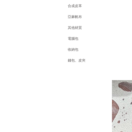
合成皮革
亞麻帆布
其他材質
電腦包
收納包
錢包、皮夾