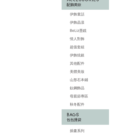
伊飾童話
伊飾晶漾
BeLiz墨鏡
情人對飾
超值套組
伊飾炫銀
其他配件
美體美妝
山形石本鋪
鈦鋼飾品
母親節專區
秋冬配件
插畫系列