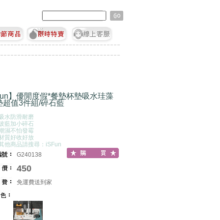
Fun】優閒度假*餐墊杯墊吸水珪藻
墊超值3件組/碎石藍
速吸水防滑耐磨
加玻藍加小碎石
懼潮濕不怕發霉
墊材質好收好放
其他商品請搜尋：iSFun
G240138
450
免運費送到家