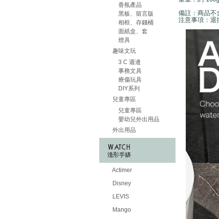
香氛產品
備註：商品不
黑板、留言版
注意事項：退
相框、存錢桶
面紙盒、套
燈具
趣味文玩
3 C 週邊
事務文具
療傷玩具
DIY系列
兒童專區
兒童專區
嬰幼兒外出用品
外出用品
Actimer
Disney
LEVIS
Mango