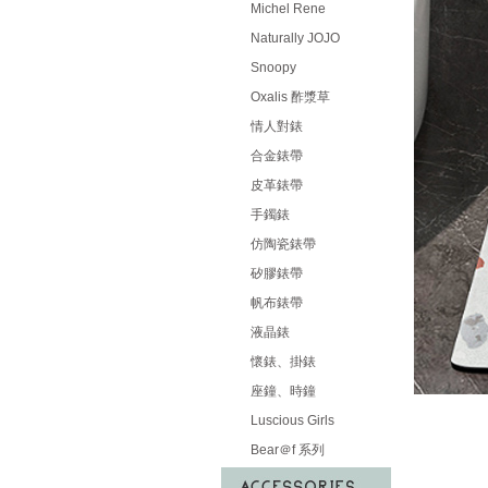
Michel Rene
Naturally JOJO
Snoopy
Oxalis 酢漿草
情人對錶
合金錶帶
皮革錶帶
手鐲錶
仿陶瓷錶帶
矽膠錶帶
帆布錶帶
液晶錶
懷錶、掛錶
座鐘、時鐘
Luscious Girls
Bear＠f 系列