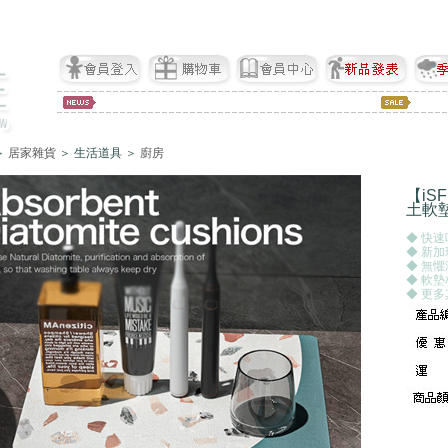
＞
居家雜貨
＞ 生活道具 ＞
廚房
【iS
土軟
◆ 快
◆ 新
◆ 無
◆ 軟
◆ 更多