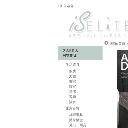
iSElite
首頁
生活道具
廚房
浴室
書房
寢室
清潔
客廳
陽台
家用百貨
杯壺道具
隨身藥盒
外出、雨具