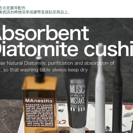
含示意圖等配件
換貨請勿將物流單或膠帶直接貼至商品上。