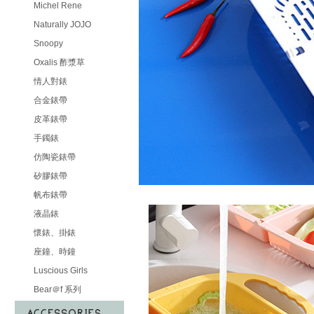
Michel Rene
Naturally JOJO
Snoopy
Oxalis 酢漿草
情人對錶
合金錶帶
皮革錶帶
手鐲錶
仿陶瓷錶帶
矽膠錶帶
帆布錶帶
液晶錶
懷錶、掛錶
座鐘、時鐘
Luscious Girls
Bear＠f 系列