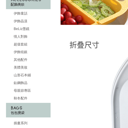
伊飾童話
伊飾晶漾
BeLiz墨鏡
情人對飾
超值套組
伊飾炫銀
其他配件
美體美妝
山形石本鋪
鈦鋼飾品
母親節專區
秋冬配件
插畫系列