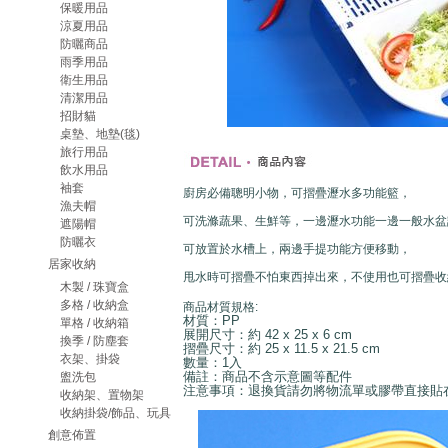
保暖用品
涼夏用品
防曬商品
雨季用品
衛生用品
清潔用品
招財貓
桌墊、地墊(毯)
旅行用品
飲水用品
袖套
廚房必備聰明小物，可摺疊瀝水多功能籃，
漁夫帽
可洗滌蔬果、生鮮等，一邊瀝水功能一邊一般水盆
遮陽帽
防曬衣
可放置於水槽上，兩邊手提功能方便移動，
居家收納
甩水時可摺疊不怕東西掉出來，不使用也可摺疊收
木製 / 珠寶盒
多格 / 收納盒
商品材質規格:
材質：PP
單格 / 收納箱
展開尺寸：約 42 x 25 x 6 cm
換季 / 防塵套
摺疊尺寸：約 25 x 11.5 x 21.5 cm
衣架、掛袋
數量：1入
備註：商品不含示意圖等配件
盥洗包
注意事項：退換貨請勿將物流單或膠帶直接貼
收納架、置物架
收納掛袋/飾品、玩具
創意佈置