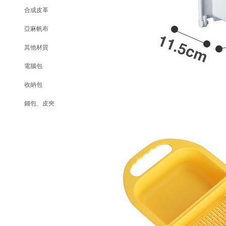
合成皮革
亞麻帆布
其他材質
電腦包
收納包
錢包、皮夾