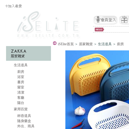
iSElite
首頁
＞
居家雜貨
＞ 生活道具 ＞
廚房
生活道具
廚房
浴室
書房
寢室
清潔
客廳
陽台
家用百貨
杯壺道具
隨身藥盒
外出、雨具