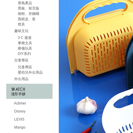
香氛產品
黑板、留言版
相框、存錢桶
面紙盒、套
燈具
趣味文玩
3 C 週邊
事務文具
療傷玩具
DIY系列
兒童專區
兒童專區
嬰幼兒外出用品
外出用品
Actimer
Disney
LEVIS
Mango