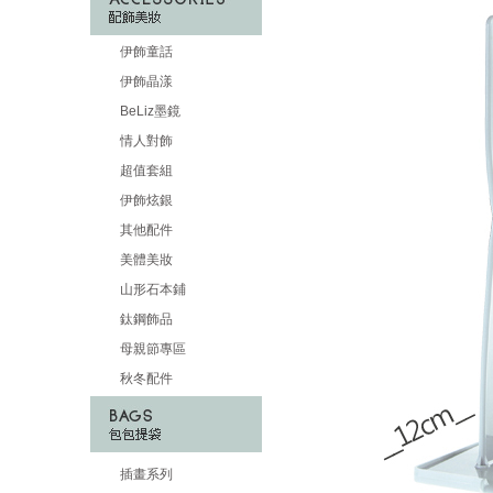
伊飾童話
伊飾晶漾
BeLiz墨鏡
情人對飾
超值套組
伊飾炫銀
其他配件
美體美妝
山形石本鋪
鈦鋼飾品
母親節專區
秋冬配件
插畫系列