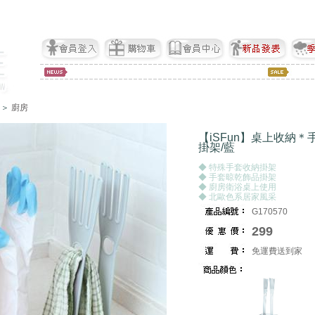
 ＞
廚房
【iSFun】桌上收納
掛架/藍
◆ 特殊手套收納掛架
◆ 手套晾乾飾品掛架
◆ 廚房衛浴桌上使用
◆ 北歐色系居家風采
G170570
299
免運費送到家