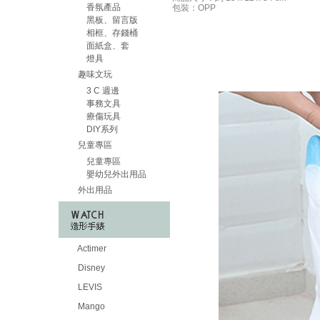
香氛產品
包裝：OPP
黑板、留言版
相框、存錢桶
面紙盒、套
燈具
趣味文玩
3 C 週邊
事務文具
療傷玩具
DIY系列
兒童專區
兒童專區
嬰幼兒外出用品
外出用品
Actimer
Disney
LEVIS
Mango