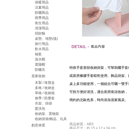
保暖用品
涼夏用品
防曬商品
雨季用品
衛生用品
清潔用品
招財貓
桌墊、地墊(毯)
旅行用品
飲水用品
袖套
漁夫帽
遮陽帽
特殊手套形狀收納掛架，可幫助曬手套
防曬衣
或廚房橡膠手套晾乾使用、飾品掛架、
居家收納
木製 / 珠寶盒
桌上多功能使用，一個組合可曬一雙手
多格 / 收納盒
可拆方便好清洗，適合廚房衛浴收納，
單格 / 收納箱
換季 / 防塵套
簡約的北歐色系，時尚添加居家風采。
衣架、掛袋
盥洗包
收納架、置物架
收納掛袋/飾品、玩具
商品材質：ABS
創意佈置
商品尺寸：約 15 x 12 x 34 cm