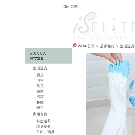
iSElite
首頁
＞
居家雜貨
＞ 生活道具
生活道具
廚房
浴室
書房
寢室
清潔
客廳
陽台
家用百貨
杯壺道具
隨身藥盒
外出、雨具