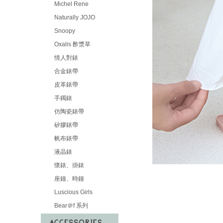
Michel Rene
Naturally JOJO
Snoopy
Oxalis 酢漿草
情人對錶
合金錶帶
皮革錶帶
手鐲錶
仿陶瓷錶帶
矽膠錶帶
帆布錶帶
液晶錶
懷錶、掛錶
座鐘、時鐘
Luscious Girls
Bear＠f 系列