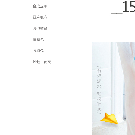
合成皮革
亞麻帆布
其他材質
電腦包
收納包
錢包、皮夾