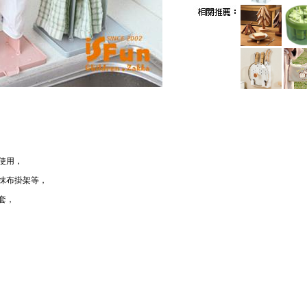
使用，
抹布掛架等，
套，