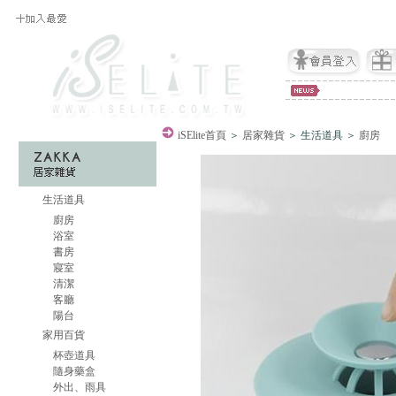
iSElite
首頁
＞
居家雜貨
＞ 生活道具 ＞
廚房
生活道具
廚房
浴室
書房
寢室
清潔
客廳
陽台
家用百貨
杯壺道具
隨身藥盒
外出、雨具