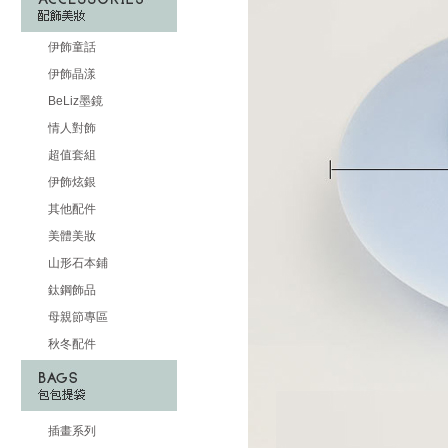
伊飾童話
伊飾晶漾
BeLiz墨鏡
情人對飾
超值套組
伊飾炫銀
其他配件
美體美妝
山形石本鋪
鈦鋼飾品
母親節專區
秋冬配件
插畫系列