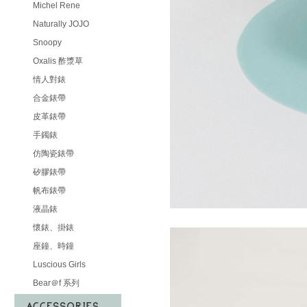
Michel Rene
Naturally JOJO
Snoopy
Oxalis 酢漿草
情人對錶
合金錶帶
皮革錶帶
手鐲錶
仿陶瓷錶帶
矽膠錶帶
帆布錶帶
液晶錶
懷錶、掛錶
座鐘、時鐘
Luscious Girls
Bear＠f 系列