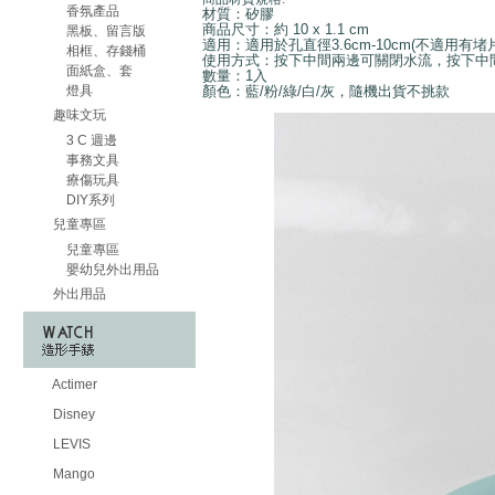
香氛產品
材質：矽膠
商品尺寸：約 10 x 1.1 cm
黑板、留言版
適用：適用於孔直徑3.6cm-10cm(不適用有
相框、存錢桶
使用方式：按下中間兩邊可關閉水流，按下中
面紙盒、套
數量：1入
燈具
顏色：藍/粉/綠/白/灰，隨機出貨不挑款
趣味文玩
3 C 週邊
事務文具
療傷玩具
DIY系列
兒童專區
兒童專區
嬰幼兒外出用品
外出用品
Actimer
Disney
LEVIS
Mango