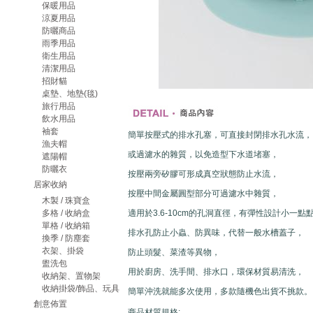
保暖用品
涼夏用品
防曬商品
雨季用品
衛生用品
清潔用品
招財貓
桌墊、地墊(毯)
旅行用品
飲水用品
袖套
簡單按壓式的排水孔塞，可直接封閉排水孔水流，
漁夫帽
或過濾水的雜質，以免造型下水道堵塞，
遮陽帽
防曬衣
按壓兩旁矽膠可形成真空狀態防止水流，
居家收納
按壓中間金屬圓型部分可過濾水中雜質，
木製 / 珠寶盒
多格 / 收納盒
適用於3.6-10cm的孔洞直徑，有彈性設計小一點
單格 / 收納箱
排水孔防止小蟲、防異味，代替一般水槽蓋子，
換季 / 防塵套
衣架、掛袋
防止頭髮、菜渣等異物，
盥洗包
用於廚房、洗手間、排水口，環保材質易清洗，
收納架、置物架
收納掛袋/飾品、玩具
簡單沖洗就能多次使用，多款隨機色出貨不挑款。
創意佈置
商品材質規格: