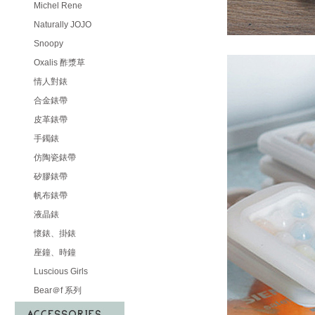
Michel Rene
Naturally JOJO
Snoopy
Oxalis 酢漿草
情人對錶
合金錶帶
皮革錶帶
手鐲錶
仿陶瓷錶帶
矽膠錶帶
帆布錶帶
液晶錶
懷錶、掛錶
座鐘、時鐘
Luscious Girls
Bear＠f 系列