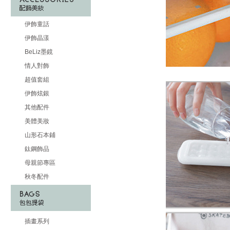
伊飾童話
伊飾晶漾
BeLiz墨鏡
情人對飾
超值套組
伊飾炫銀
其他配件
美體美妝
山形石本鋪
鈦鋼飾品
母親節專區
秋冬配件
插畫系列