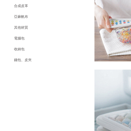
合成皮革
亞麻帆布
其他材質
電腦包
收納包
錢包、皮夾