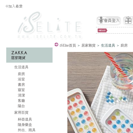
iSElite
首頁
＞
居家雜貨
＞ 生活道具 ＞
廚房
生活道具
廚房
浴室
書房
寢室
清潔
客廳
陽台
家用百貨
杯壺道具
隨身藥盒
外出、雨具