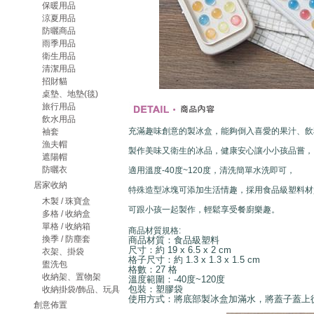
保暖用品
涼夏用品
防曬商品
雨季用品
衛生用品
清潔用品
招財貓
桌墊、地墊(毯)
旅行用品
飲水用品
充滿趣味創意的製冰盒，能夠倒入喜愛的果汁、飲
袖套
漁夫帽
製作美味又衛生的冰品，健康安心讓小小孩品嘗，
遮陽帽
防曬衣
適用溫度-40度~120度，清洗簡單水洗即可，
居家收納
特殊造型冰塊可添加生活情趣，採用食品級塑料材
木製 / 珠寶盒
可跟小孩一起製作，輕鬆享受餐廚樂趣。
多格 / 收納盒
單格 / 收納箱
商品材質規格:
換季 / 防塵套
商品材質：食品級塑料
尺寸：約 19 x 6.5 x 2 cm
衣架、掛袋
格子尺寸：約 1.3 x 1.3 x 1.5 cm
盥洗包
格數：27 格
收納架、置物架
溫度範圍：-40度~120度
包裝：塑膠袋
收納掛袋/飾品、玩具
使用方式：將底部製冰盒加滿水，將蓋子蓋上
創意佈置