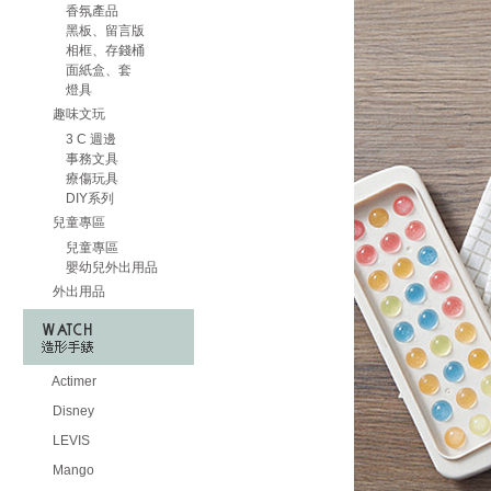
香氛產品
黑板、留言版
相框、存錢桶
面紙盒、套
燈具
趣味文玩
3 C 週邊
事務文具
療傷玩具
DIY系列
兒童專區
兒童專區
嬰幼兒外出用品
外出用品
Actimer
Disney
LEVIS
Mango