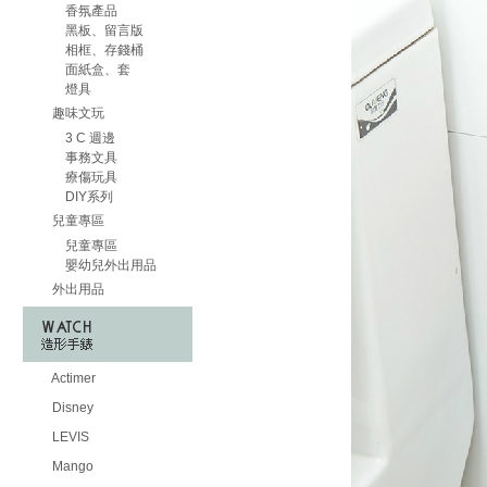
香氛產品
黑板、留言版
相框、存錢桶
面紙盒、套
燈具
趣味文玩
3 C 週邊
事務文具
療傷玩具
DIY系列
兒童專區
兒童專區
嬰幼兒外出用品
外出用品
Actimer
Disney
LEVIS
Mango