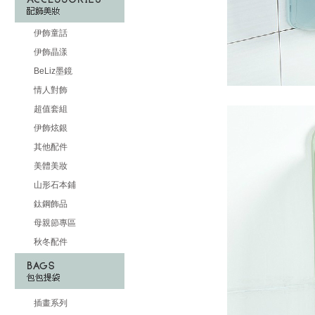
伊飾童話
伊飾晶漾
BeLiz墨鏡
情人對飾
超值套組
伊飾炫銀
其他配件
美體美妝
山形石本鋪
鈦鋼飾品
母親節專區
秋冬配件
插畫系列