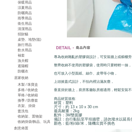
保暖用品
涼夏用品
防曬商品
雨季用品
衛生用品
清潔用品
招財貓
桌墊、地墊(毯)
旅行用品
飲水用品
袖套
專為收納雜亂的塑膠袋設計，可安裝牆上或櫥櫃旁
漁夫帽
整齊收納不使用的塑膠袋，使用時只要輕輕一抽，
遮陽帽
防曬衣
也可放入小型面紙、絲巾、皮帶等小物，
居家收納
上頭掀蓋式設計，不怕內裡沾滿灰塵，
木製 / 珠寶盒
多格 / 收納盒
垂直掛於牆上，廚房客廳臥房都適用，輕鬆安裝不
單格 / 收納箱
商品材質規格:
換季 / 防塵套
材質：塑料
衣架、掛袋
尺寸：約 13 x 10 x 30 cm
最高耐重：2kg
盥洗包
配件：3M雙面膠
收納架、置物架
備註：自行黏貼至平坦牆壁，請勿潑水以延長
收納掛袋/飾品、玩具
顏色：藍/粉/綠/米，隨機出貨不挑色
創意佈置