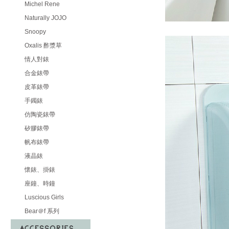
Michel Rene
Naturally JOJO
Snoopy
Oxalis 酢漿草
情人對錶
合金錶帶
皮革錶帶
手鐲錶
仿陶瓷錶帶
矽膠錶帶
帆布錶帶
液晶錶
懷錶、掛錶
座鐘、時鐘
Luscious Girls
Bear＠f 系列