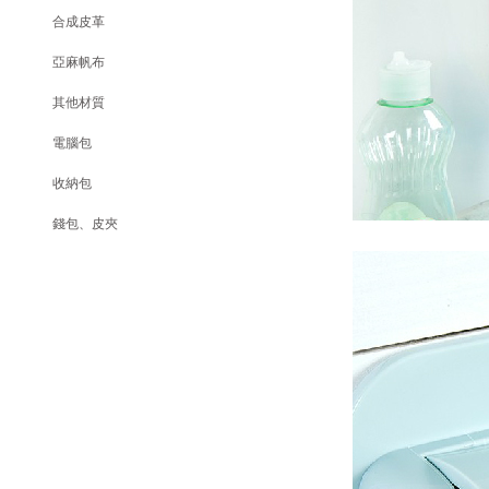
合成皮革
亞麻帆布
其他材質
電腦包
收納包
錢包、皮夾