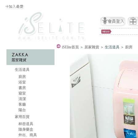
iSElite
首頁
＞
居家雜貨
＞ 生活道具 ＞
廚房
生活道具
廚房
浴室
書房
寢室
清潔
客廳
陽台
家用百貨
杯壺道具
隨身藥盒
外出、雨具