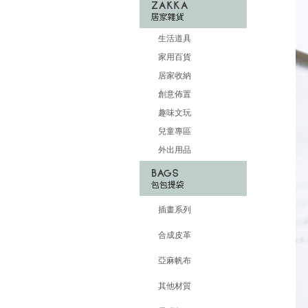
生活道具
家用百貨
居家收納
創意佈置
趣味文玩
兒童專區
外出用品
插畫系列
合成皮革
亞麻帆布
其他材質