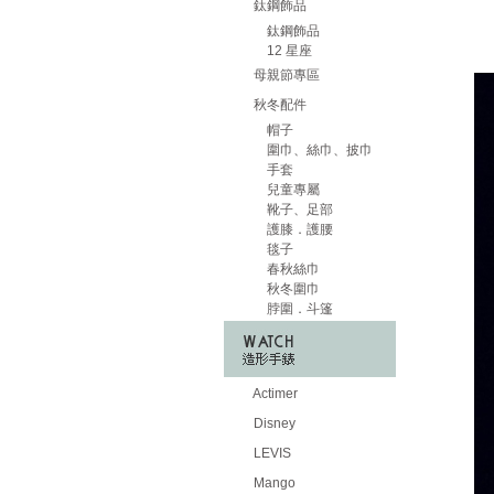
鈦鋼飾品
鈦鋼飾品
12 星座
母親節專區
秋冬配件
帽子
圍巾、絲巾、披巾
手套
兒童專屬
靴子、足部
護膝．護腰
毯子
春秋絲巾
秋冬圍巾
脖圍．斗篷
Actimer
Disney
LEVIS
Mango