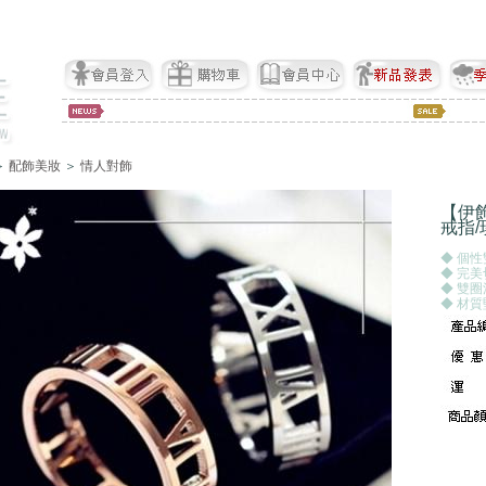
＞
配飾美妝
＞
情人對飾
【伊
戒指/
◆ 個
◆ 完
◆ 雙
◆ 材