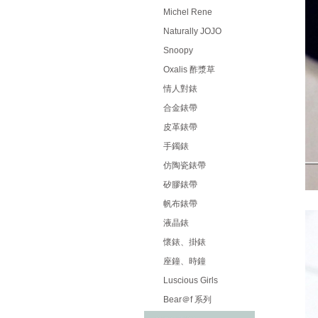
Michel Rene
Naturally JOJO
Snoopy
Oxalis 酢漿草
情人對錶
合金錶帶
皮革錶帶
手鐲錶
仿陶瓷錶帶
矽膠錶帶
帆布錶帶
液晶錶
懷錶、掛錶
座鐘、時鐘
Luscious Girls
Bear＠f 系列