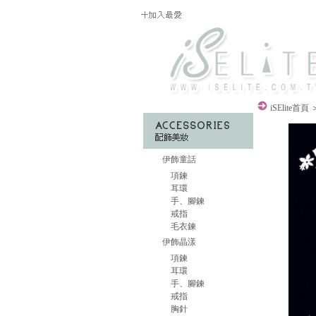
iSElite
首頁
伊飾童話
項鍊
耳環
手、腳鍊
戒指
毛衣鍊
伊飾晶漾
項鍊
耳環
手、腳鍊
戒指
胸針