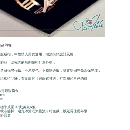
寬版戒指，中性情人男女適用，潮流街頭設計風格，
製飾品，以完美的切割技術打造外型，
打造耐強酸強鹼、不易變色、不易變過敏，材質堅固光亮永保光澤，
展現獨特品味，有多款尺寸與款式可選，打造屬於自已的戒！
/電鍍玫瑰金
cm
cm
標準戒圍10號(美規6號)
用軟布擦拭，避免沐浴或大量流汗時佩戴，以延長使用年限
裝飾品盒