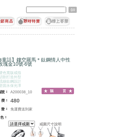
飾童話】鏤空羅馬＊鈦鋼情人中性
玫瑰金10號‧6號
性雙色寬版戒指
美切割打造外型
圈流線鈦鋼設計
質堅固永保光澤
A200038_10
480
免運費送到家
戒圍尺寸說明