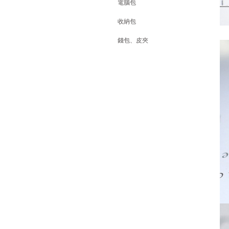
電腦包
收納包
錢包、皮夾