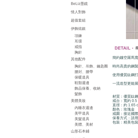
BeLiz墨鏡
情人對飾
超值套組
伊飾炫銀
項鍊
耳環
戒指
胸針
簡約鏤空羅馬
其他配件
胸針、吊飾、鑰匙圈
時尚高貴的鋼
腰封、腰帶
使用優質鈦鋼
保暖道具
鞋類週邊
一流造型更能
飾品保養、收納
髮飾
材質：優質鈦鋼
美體美妝
戒台：寬約 0.5 
直徑：約 1.65 
內睡衣週邊
顏色：玫瑰金
美甲道具
戒圍：接近國際
保養方式：請
美髮道具
包裝：精美包
美體、美材
山形石本鋪