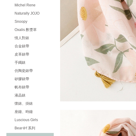
Michel Rene
Naturally JOJO
Snoopy
Oxalis 酢漿草
情人對錶
合金錶帶
皮革錶帶
手鐲錶
仿陶瓷錶帶
矽膠錶帶
帆布錶帶
液晶錶
懷錶、掛錶
座鐘、時鐘
Luscious Girls
Bear＠f 系列