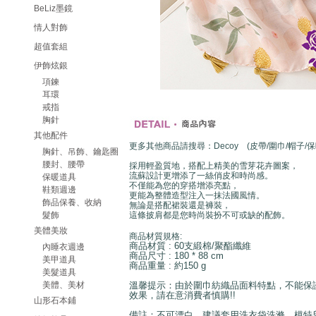
BeLiz墨鏡
情人對飾
超值套組
伊飾炫銀
項鍊
耳環
戒指
胸針
其他配件
更多其他商品請搜尋：Decoy (皮帶/圍巾/帽子/
胸針、吊飾、鑰匙圈
腰封、腰帶
採用輕盈質地，搭配上精美的雪芽花卉圖案，
流蘇設計更增添了一絲俏皮和時尚感。
保暖道具
不僅能為您的穿搭增添亮點，
鞋類週邊
更能為整體造型注入一抹法國風情。
飾品保養、收納
無論是搭配裙裝還是褲裝，
髮飾
這條披肩都是您時尚裝扮不可或缺的配飾。
美體美妝
商品材質規格:
商品材質 : 60支緞棉/聚酯纖維
內睡衣週邊
商品尺寸 : 180 * 88 cm
美甲道具
商品重量 : 約150 g
美髮道具
美體、美材
溫馨提示：由於圍巾紡織品面料特點，不能保
效果，請在意消費者慎購!!
山形石本鋪
備註：不可漂白，建議套用洗衣袋洗滌。模特