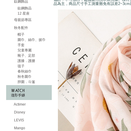
鈦鋼飾品
品為主，商品尺寸手工測量難免有誤差2~3c
鈦鋼飾品
12 星座
母親節專區
秋冬配件
帽子
圍巾、絲巾、披巾
手套
兒童專屬
靴子、足部
護膝．護腰
毯子
春秋絲巾
秋冬圍巾
脖圍．斗篷
Actimer
Disney
LEVIS
Mango