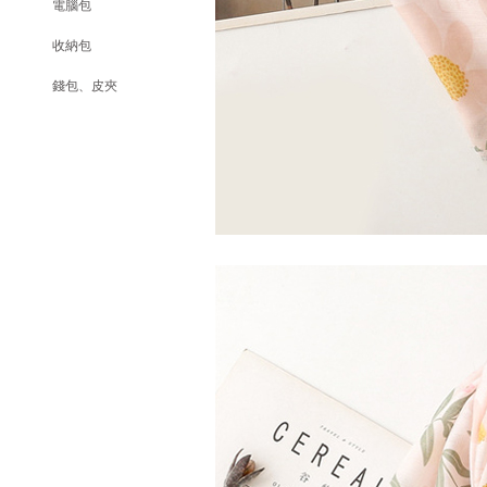
電腦包
收納包
錢包、皮夾