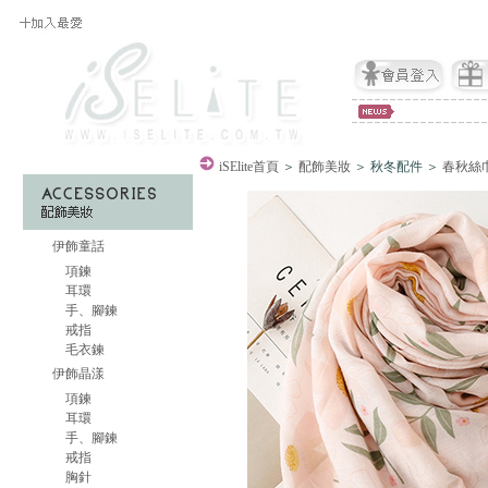
iSElite
首頁
＞
配飾美妝
＞ 秋冬配件 ＞
春秋絲
伊飾童話
項鍊
耳環
手、腳鍊
戒指
毛衣鍊
伊飾晶漾
項鍊
耳環
手、腳鍊
戒指
胸針