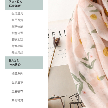
生活道具
家用百貨
居家收納
創意佈置
趣味文玩
兒童專區
外出用品
插畫系列
合成皮革
亞麻帆布
其他材質