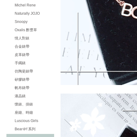
Michel Rene
Naturally JOJO
Snoopy
Oxalis 酢漿草
情人對錶
合金錶帶
皮革錶帶
手鐲錶
仿陶瓷錶帶
矽膠錶帶
帆布錶帶
液晶錶
懷錶、掛錶
座鐘、時鐘
Luscious Girls
Bear＠f 系列