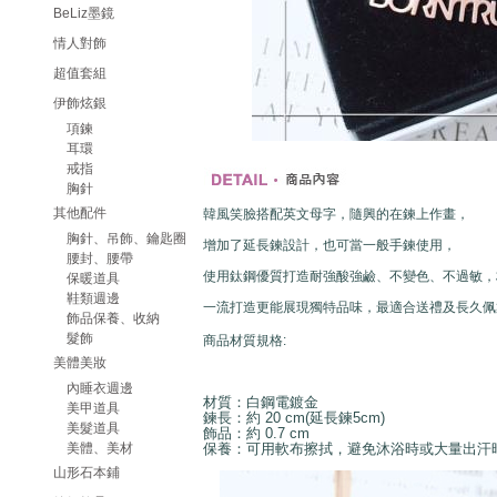
BeLiz墨鏡
情人對飾
超值套組
伊飾炫銀
項鍊
耳環
戒指
胸針
其他配件
韓風笑臉搭配英文母字，隨興的在鍊上作畫，
胸針、吊飾、鑰匙圈
增加了延長鍊設計，也可當一般手鍊使用，
腰封、腰帶
使用鈦鋼優質打造耐強酸強鹼、不變色、不過敏，
保暖道具
鞋類週邊
一流打造更能展現獨特品味，最適合送禮及長久佩
飾品保養、收納
髮飾
商品材質規格:
美體美妝
內睡衣週邊
材質：白鋼電鍍金
美甲道具
鍊長：約 20 cm(延長鍊5cm)
美髮道具
飾品：約 0.7 cm
美體、美材
保養：可用軟布擦拭，避免沐浴時或大量出汗
山形石本鋪