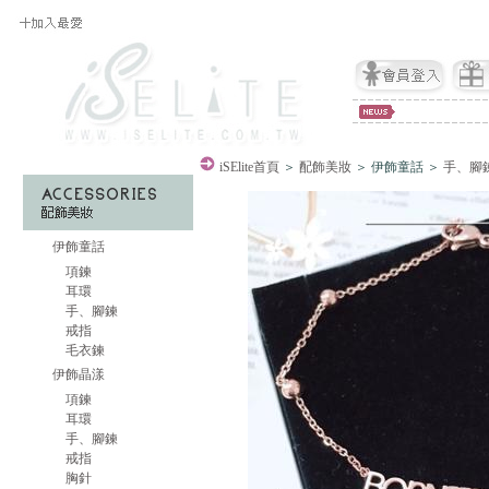
iSElite
首頁
＞
配飾美妝
＞ 伊飾童話 ＞
手、腳
伊飾童話
項鍊
耳環
手、腳鍊
戒指
毛衣鍊
伊飾晶漾
項鍊
耳環
手、腳鍊
戒指
胸針