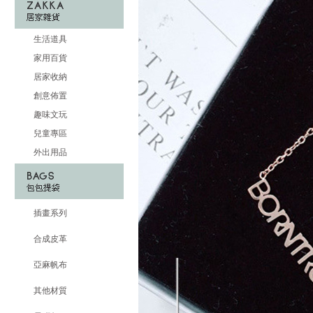
生活道具
家用百貨
居家收納
創意佈置
趣味文玩
兒童專區
外出用品
插畫系列
合成皮革
亞麻帆布
其他材質