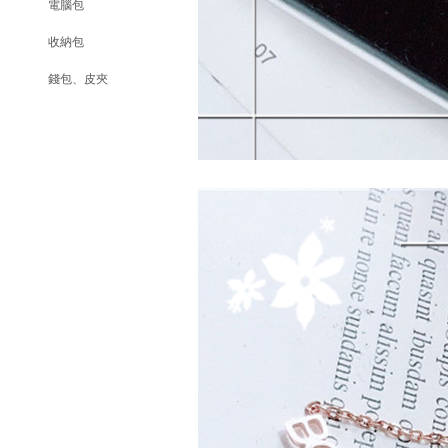
電腦包
收納包
錢包、皮夾