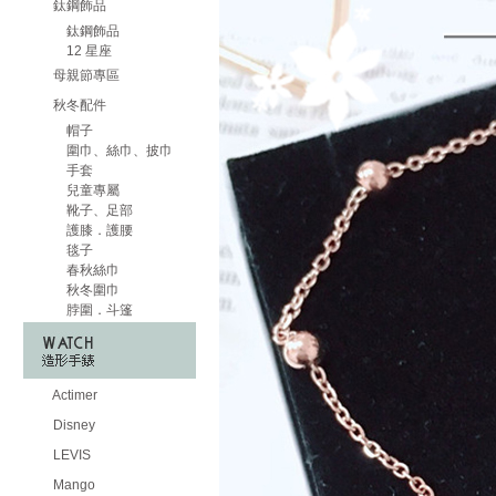
鈦鋼飾品
鈦鋼飾品
12 星座
母親節專區
秋冬配件
帽子
圍巾、絲巾、披巾
手套
兒童專屬
靴子、足部
護膝．護腰
毯子
春秋絲巾
秋冬圍巾
脖圍．斗篷
Actimer
Disney
LEVIS
Mango