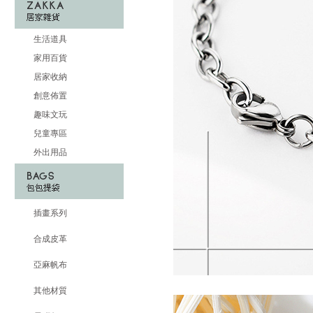
生活道具
家用百貨
居家收納
創意佈置
趣味文玩
兒童專區
外出用品
插畫系列
合成皮革
亞麻帆布
其他材質