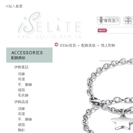
iSElite
首頁
＞
配飾美妝
＞
情人對飾
伊飾童話
項鍊
耳環
手、腳鍊
戒指
毛衣鍊
伊飾晶漾
項鍊
耳環
手、腳鍊
戒指
胸針