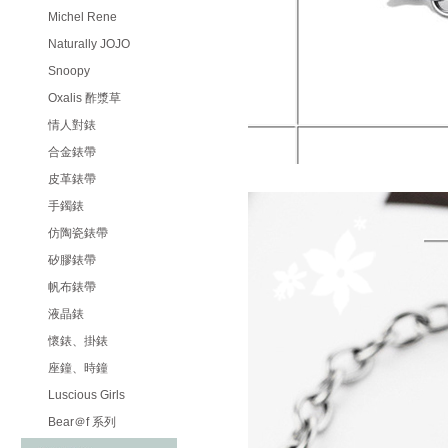
Michel Rene
Naturally JOJO
Snoopy
Oxalis 酢漿草
情人對錶
合金錶帶
皮革錶帶
手鐲錶
仿陶瓷錶帶
矽膠錶帶
帆布錶帶
液晶錶
懷錶、掛錶
座鐘、時鐘
Luscious Girls
Bear＠f 系列