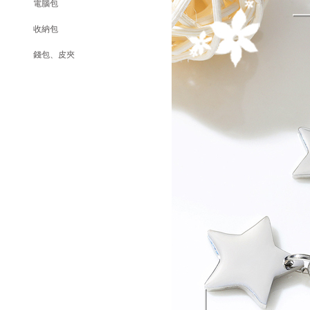
電腦包
收納包
錢包、皮夾