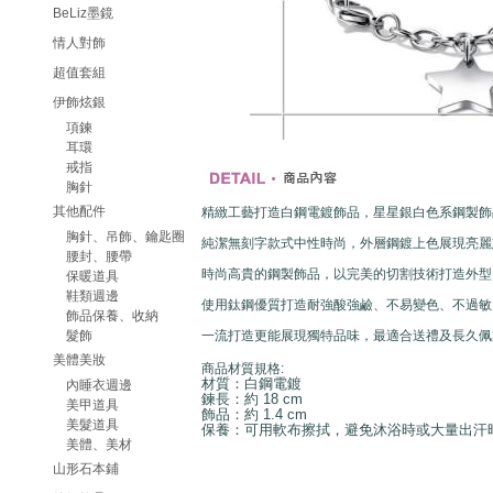
BeLiz墨鏡
情人對飾
超值套組
伊飾炫銀
項鍊
耳環
戒指
胸針
其他配件
精緻工藝打造白鋼電鍍飾品，星星銀白色系鋼製飾
胸針、吊飾、鑰匙圈
純潔無刻字款式中性時尚，外層鋼鍍上色展現亮麗
腰封、腰帶
時尚高貴的鋼製飾品，以完美的切割技術打造外型
保暖道具
鞋類週邊
使用鈦鋼優質打造耐強酸強鹼、不易變色、不過敏
飾品保養、收納
髮飾
一流打造更能展現獨特品味，最適合送禮及長久佩
美體美妝
商品材質規格:
材質：白鋼電鍍
內睡衣週邊
鍊長：約 18 cm
美甲道具
飾品：約 1.4 cm
美髮道具
保養：可用軟布擦拭，避免沐浴時或大量出汗
美體、美材
山形石本鋪