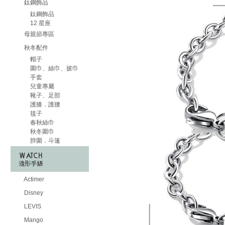
鈦鋼飾品
鈦鋼飾品
12 星座
母親節專區
秋冬配件
帽子
圍巾、絲巾、披巾
手套
兒童專屬
靴子、足部
護膝．護腰
毯子
春秋絲巾
秋冬圍巾
脖圍．斗篷
Actimer
Disney
LEVIS
Mango