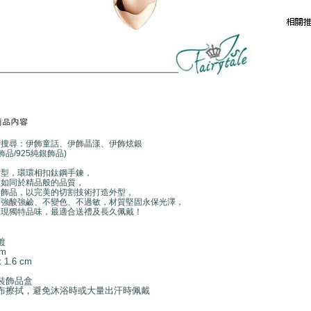
請搜尋：伊飾童話、伊飾晶漾、伊飾炫銀
飾品/925純銀飾品)
造型，環環相扣鈦鋼手鍊，
，如同於精品般的品質，
製飾品，以完美的切割技術打造外型，
耐強酸強鹼、不變色、不過敏，材質堅固永保光澤，
展現獨特品味，最適合送禮及長久佩戴！
鍍
m
 1.6 cm
裝飾品盒
布擦拭，避免沐浴時或大量出汗時佩戴