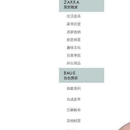
生活道具
家用百貨
居家收納
創意佈置
趣味文玩
兒童專區
外出用品
插畫系列
合成皮革
亞麻帆布
其他材質