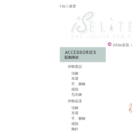
iSElite
首頁
伊飾童話
項鍊
耳環
手、腳鍊
戒指
毛衣鍊
伊飾晶漾
項鍊
耳環
手、腳鍊
戒指
胸針