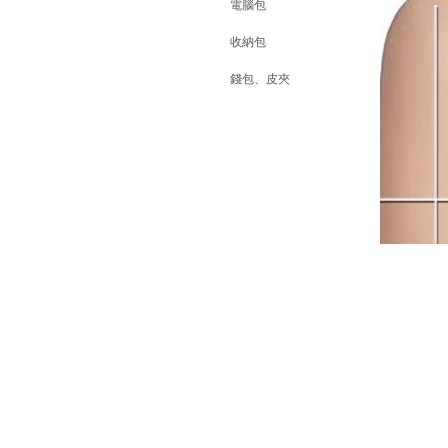
電腦包
收納包
錢包、皮夾