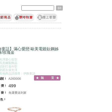
飾童話】滿心愛戀 歐美電鍍鈦鋼姊
鍊/玫瑰金
簡光澤愛心造型
尚高貴鋼製飾品
美切割打造外型
質堅固永保光澤
多其他商品請搜尋：伊飾童話
A260006
499
免運費送到家