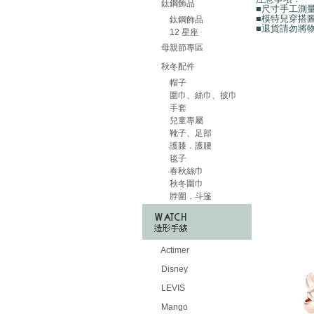
鈦鋼飾品
■尺寸手工測
■模特兒穿搭
鈦鋼飾品
■退貨請勿將
12 星座
母親節專區
秋冬配件
帽子
圍巾、絲巾、披巾
手套
兒童專屬
靴子、足部
護膝．護腰
毯子
春秋絲巾
秋冬圍巾
脖圍．斗篷
Actimer
Disney
LEVIS
Mango