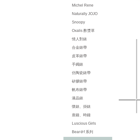
Michel Rene
Naturally JOJO
Snoopy
Oxalis 酢漿草
情人對錶
合金錶帶
皮革錶帶
手鐲錶
仿陶瓷錶帶
矽膠錶帶
帆布錶帶
液晶錶
懷錶、掛錶
座鐘、時鐘
Luscious Girls
Bear＠f 系列