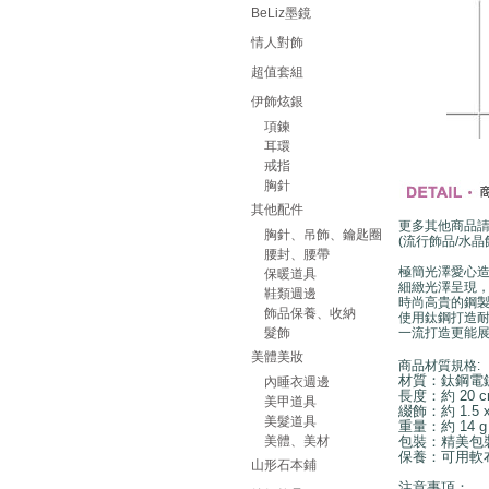
BeLiz墨鏡
情人對飾
超值套組
伊飾炫銀
項鍊
耳環
戒指
胸針
其他配件
更多其他商品
胸針、吊飾、鑰匙圈
(流行飾品/水晶
腰封、腰帶
極簡光澤愛心
保暖道具
細緻光澤呈現
鞋類週邊
時尚高貴的鋼
飾品保養、收納
使用鈦鋼打造
髮飾
一流打造更能
美體美妝
商品材質規格:
材質：鈦鋼電
內睡衣週邊
長度：約 20 c
美甲道具
綴飾：約 1.5 x
美髮道具
重量：約 14 g
美體、美材
包裝：精美包
保養：可用軟
山形石本鋪
注意事項：