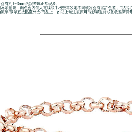
量會有約1~3mm的誤差屬正常現象。
圖為示意圖，顏色會因個人電腦或手機螢幕設定不同或許會有些許色差，商品以
物流單/膠帶直接貼至外盒/商品上，如貼上無法復原可能影響退貨或酌收整新費