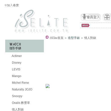
iSElite
首頁
＞ 造型手錶 ＞
情人對錶
Actimer
Disney
LEVIS
Mango
Michel Rene
Naturally JOJO
Snoopy
Oxalis 酢漿草
情人對錶