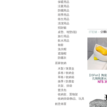
保暖用品
涼夏用品
防曬商品
雨季用品
衛生用品
清潔用品
招財貓
桌墊、地墊(毯)
旅行用品
飲水用品
袖套
漁夫帽
遮陽帽
防曬衣
居家收納
木製 / 珠寶盒
多格 / 收納盒
【iSFun】陶
單格 / 收納箱
孔鴨鴨瀝水
換季 / 防塵套
NT$ 3
衣架、掛袋
盥洗包
收納架、置物架
收納掛袋/飾品、玩具
創意佈置