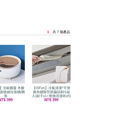
1
共 7 個產品
un】北歐圓蓋 木腳
【iSFun】冷氣清潔*可替
面收納垃圾桶/圓
換布縫隙空調扁頭刷/1組
形
入(刷子x1+替換清潔布x5)
NT$ 399
NT$ 399