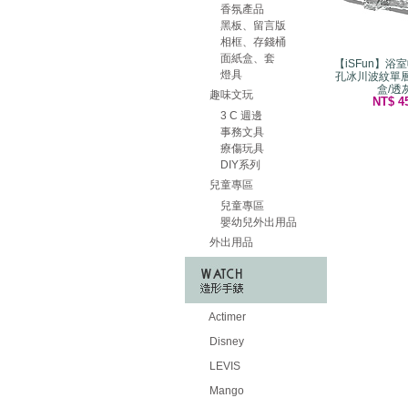
香氛產品
黑板、留言版
相框、存錢桶
面紙盒、套
【iSFun】浴
燈具
孔冰川波紋單
盒/透
趣味文玩
NT$ 4
3 C 週邊
事務文具
療傷玩具
DIY系列
兒童專區
兒童專區
嬰幼兒外出用品
外出用品
Actimer
Disney
LEVIS
Mango