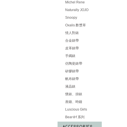
Michel Rene
Naturally JOJO
Snoopy
Oxalis 酢漿草
情人對錶
合金錶帶
皮革錶帶
手鐲錶
仿陶瓷錶帶
矽膠錶帶
帆布錶帶
液晶錶
懷錶、掛錶
座鐘、時鐘
Luscious Girls
Bear＠f 系列