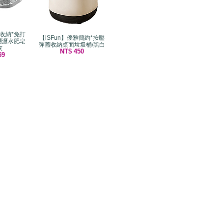
室收納*免打
【iSFun】優雅簡約*按壓
層瀝水肥皂
彈蓋收納桌面垃圾桶/黑白
灰
NT$ 450
59