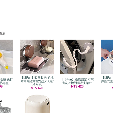
【iSFun】吸盤收納 胡桃
【iSF
瓷收納 免打
【iSFun】通風固定 可彎
木單層瀝水肥皂盒2入組/
彈蓋式桌
肥皂盒
曲洗衣機門磁吸支架/白
槍灰色
99
NT$ 420
NT$ 420