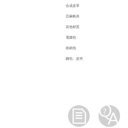
合成皮革
亞麻帆布
其他材質
電腦包
收納包
錢包、皮夾