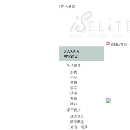
iSElite
首頁
＞
生活道具
廚房
浴室
書房
寢室
清潔
客廳
陽台
家用百貨
杯壺道具
隨身藥盒
外出、雨具