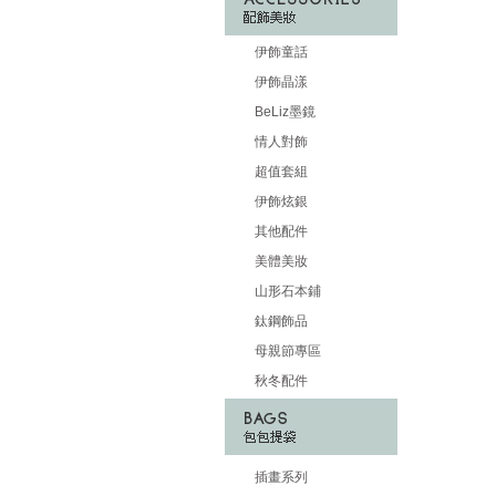
伊飾童話
伊飾晶漾
BeLiz墨鏡
情人對飾
超值套組
伊飾炫銀
其他配件
美體美妝
山形石本鋪
鈦鋼飾品
母親節專區
秋冬配件
插畫系列