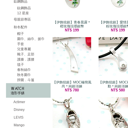
鈦鋼飾品
鈦鋼飾品
12 星座
母親節專區
【伊飾炫銀】青春晨露＊
【伊飾炫銀】愛情
橙玫瑰琺瑯銀幣
粉玫瑰琺瑯銀
秋冬配件
NT$ 199
NT$ 199
帽子
圍巾、絲巾、披巾
手套
兒童專屬
靴子、足部
護膝．護腰
毯子
春秋絲巾
秋冬圍巾
脖圍．斗篷
【伊飾炫銀】MOC極簡風
【伊飾炫銀】MOC
尚＊純銀項鍊
動＊純銀項
NT$ 780
NT$ 580
Actimer
Disney
LEVIS
Mango