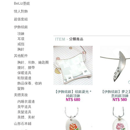
BeLiz墨鏡
情人對飾
超值套組
伊飾炫銀
項鍊
耳環
戒指
胸針
其他配件
胸針、吊飾、鑰匙圈
腰封、腰帶
保暖道具
鞋類週邊
飾品保養、收納
髮飾
【伊飾炫銀】炫銀菱光＊
【伊飾炫銀】夢之
美體美妝
純銀項鍊
意純銀項鍊
NT$ 680
NT$ 580
內睡衣週邊
美甲道具
美髮道具
美體、美材
山形石本鋪