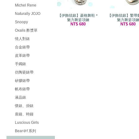
Michel Rene
Naturally JOJO
【伊飾炫銀】菱格舞鞋＊
【伊飾炫銀】繫帶
魅力舞姿項鍊
魅力舞姿項
Snoopy
NT$ 680
NT$ 680
Oxalis 酢漿草
情人對錶
合金錶帶
皮革錶帶
手鐲錶
仿陶瓷錶帶
矽膠錶帶
帆布錶帶
液晶錶
懷錶、掛錶
座鐘、時鐘
Luscious Girls
Bear＠f 系列