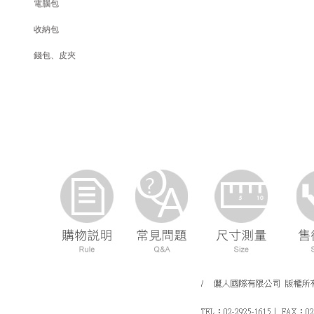
電腦包
收納包
錢包、皮夾