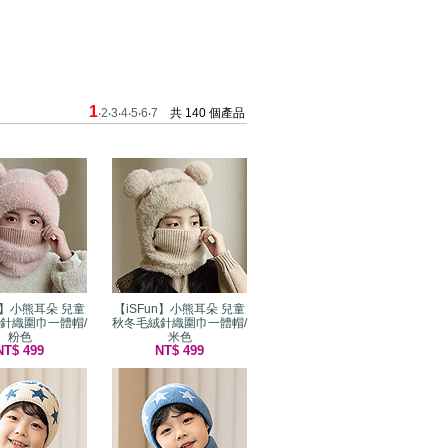
1
‧
2
‧
3
‧
4
‧
5
‧
6
‧
7
共 140 個產品
un】小熊耳朵 兒童
【iSFun】小熊耳朵 兒童
針織圍巾一體帽/
秋冬毛絨針織圍巾一體帽/
粉色
米色
NT$ 499
NT$ 499