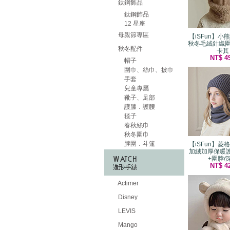
鈦鋼飾品
鈦鋼飾品
12 星座
母親節專區
【iSFun】小
秋冬毛絨針織圍
秋冬配件
卡其
NT$ 4
帽子
圍巾、絲巾、披巾
手套
兒童專屬
靴子、足部
護膝．護腰
毯子
春秋絲巾
秋冬圍巾
脖圍．斗篷
【iSFun】菱
加絨加厚保暖
+圍脖/
NT$ 4
Actimer
Disney
LEVIS
Mango