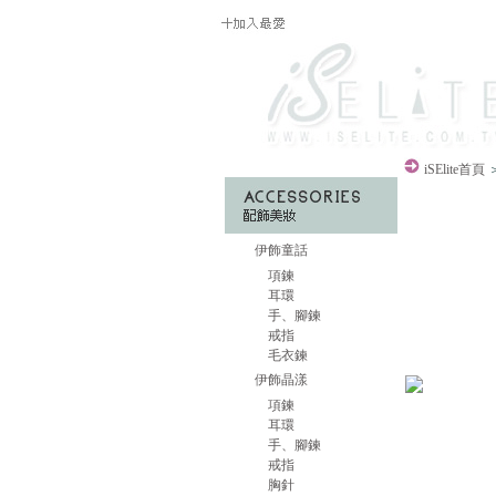
iSElite
首頁
＞
伊飾童話
項鍊
耳環
手、腳鍊
戒指
毛衣鍊
伊飾晶漾
項鍊
耳環
手、腳鍊
戒指
胸針