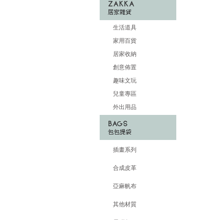
生活道具
家用百貨
居家收納
創意佈置
趣味文玩
兒童專區
外出用品
插畫系列
合成皮革
亞麻帆布
其他材質