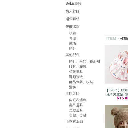
BeLiz墨鏡
情人對飾
超值套組
伊飾炫銀
項鍊
耳環
戒指
胸針
其他配件
胸針、吊飾、鑰匙圈
腰封、腰帶
保暖道具
鞋類週邊
飾品保養、收納
髮飾
【iSFun】繽
美體美妝
兔耳兒童空頂
NT$ 4
內睡衣週邊
美甲道具
美髮道具
美體、美材
山形石本鋪