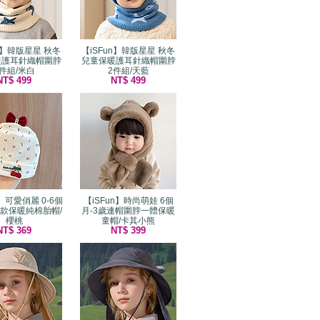
un】韓版星星 秋冬
【iSFun】韓版星星 秋冬
暖護耳針織帽圍脖
兒童保暖護耳針織帽圍脖
2件組/米白
2件組/天藍
NT$ 499
NT$ 499
n】可愛俏麗 0-6個
【iSFun】時尚萌娃 6個
款保暖純棉胎帽/
月-3歲連帽圍脖一體保暖
櫻桃
童帽/卡其小熊
NT$ 369
NT$ 399