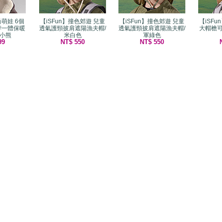
尚萌娃 6個
【iSFun】撞色郊遊 兒童
【iSFun】撞色郊遊 兒童
【iSF
脖一體保暖
透氣護頸披肩遮陽漁夫帽/
透氣護頸披肩遮陽漁夫帽/
大帽檐
色小熊
米白色
軍綠色
99
NT$ 550
NT$ 550