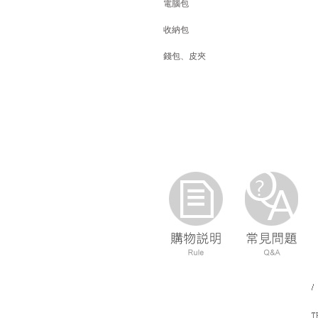
電腦包
收納包
錢包、皮夾