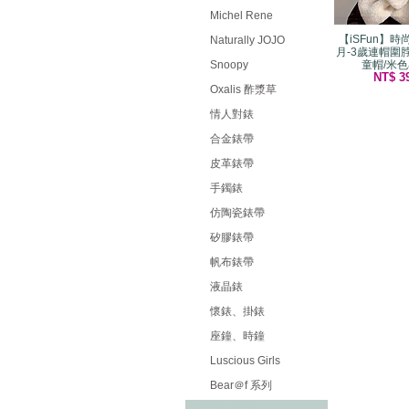
Michel Rene
【iSFun】時
Naturally JOJO
月-3歲連帽圍
Snoopy
童帽/米
NT$ 3
Oxalis 酢漿草
情人對錶
合金錶帶
皮革錶帶
手鐲錶
仿陶瓷錶帶
矽膠錶帶
帆布錶帶
液晶錶
懷錶、掛錶
座鐘、時鐘
Luscious Girls
Bear＠f 系列