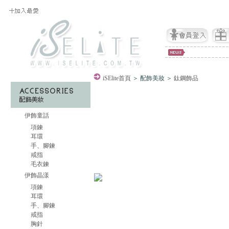
iSElite
首頁
＞ 配飾美妝 ＞
鈦鋼飾品
伊飾童話
項鍊
耳環
手、腳鍊
戒指
毛衣鍊
伊飾晶漾
項鍊
耳環
手、腳鍊
戒指
胸針