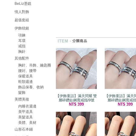
BeLiz墨鏡
情人對飾
超值套組
伊飾炫銀
項鍊
耳環
戒指
胸針
其他配件
胸針、吊飾、鑰匙圈
腰封、腰帶
保暖道具
鞋類週邊
飾品保養、收納
髮飾
【伊飾童話】滿天閃耀 雙
【伊飾童話】滿天閃
美體美妝
層碎鑽鈦鋼寬戒指/9號
層碎鑽鈦鋼寬戒指
NT$ 399
NT$ 399
內睡衣週邊
美甲道具
美髮道具
美體、美材
山形石本鋪