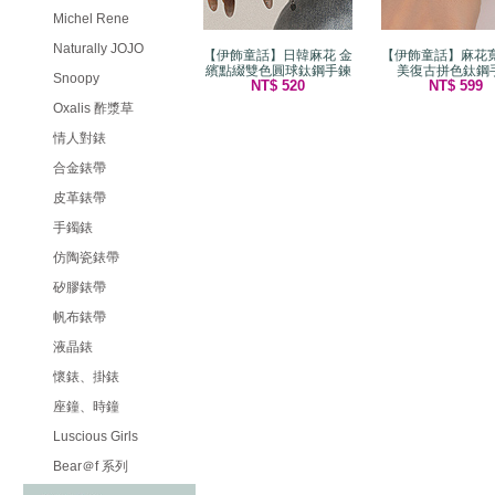
Michel Rene
Naturally JOJO
【伊飾童話】日韓麻花 金
【伊飾童話】麻花寬
繽點綴雙色圓球鈦鋼手鍊
美復古拼色鈦鋼
Snoopy
NT$ 520
NT$ 599
Oxalis 酢漿草
情人對錶
合金錶帶
皮革錶帶
手鐲錶
仿陶瓷錶帶
矽膠錶帶
帆布錶帶
液晶錶
懷錶、掛錶
座鐘、時鐘
Luscious Girls
Bear＠f 系列