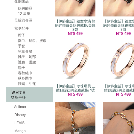
鈦鋼飾品
鈦鋼飾品
12 星座
母親節專區
【伊飾童話】鏤空水滴 簡
【伊飾童話】鏤空水
約碎鑽白金鈦鋼戒指/美規
約碎鑽白金鈦鋼戒指
秋冬配件
8號
7號
NT$ 499
NT$ 499
帽子
圍巾、絲巾、披巾
手套
兒童專屬
靴子、足部
護膝．護腰
毯子
春秋絲巾
秋冬圍巾
脖圍．斗篷
【伊飾童話】珍珠母貝 三
【伊飾童話】珍珠母
鑽點綴鈦鋼金繽戒指/7號
鑽點綴鈦鋼金繽戒指
NT$ 499
NT$ 499
Actimer
Disney
LEVIS
Mango