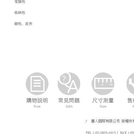
電腦包
收納包
錢包、皮夾