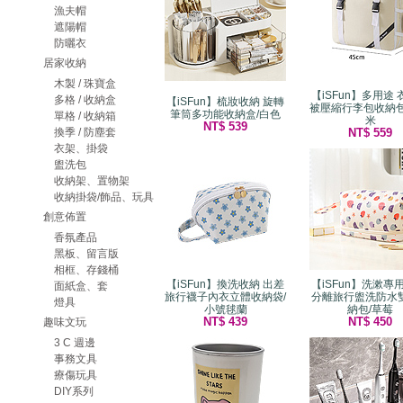
漁夫帽
遮陽帽
防曬衣
居家收納
木製 / 珠寶盒
【iSFun】多用途
多格 / 收納盒
【iSFun】梳妝收納 旋轉
被壓縮行李包收納包
筆筒多功能收納盒/白色
單格 / 收納箱
米
NT$ 539
換季 / 防塵套
NT$ 559
衣架、掛袋
盥洗包
收納架、置物架
收納掛袋/飾品、玩具
創意佈置
香氛產品
黑板、留言版
相框、存錢桶
【iSFun】換洗收納 出差
【iSFun】洗漱專
面紙盒、套
旅行襪子內衣立體收納袋/
分離旅行盥洗防水
燈具
小號毬蘭
納包/草莓
NT$ 439
NT$ 450
趣味文玩
3 C 週邊
事務文具
療傷玩具
DIY系列