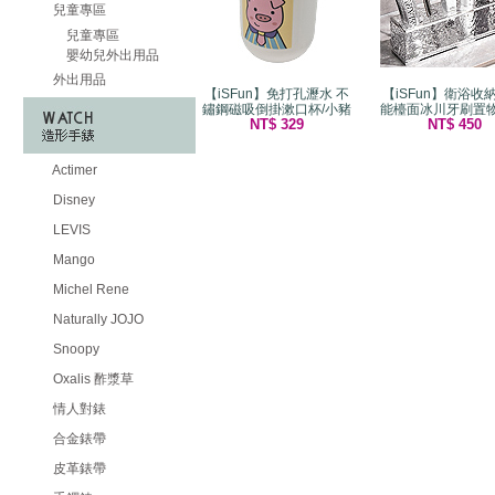
兒童專區
兒童專區
嬰幼兒外出用品
外出用品
【iSFun】免打孔瀝水 不
【iSFun】衛浴收
鏽鋼磁吸倒掛漱口杯/小豬
能檯面冰川牙刷置物
NT$ 329
NT$ 450
Actimer
Disney
LEVIS
Mango
Michel Rene
Naturally JOJO
Snoopy
Oxalis 酢漿草
情人對錶
合金錶帶
皮革錶帶