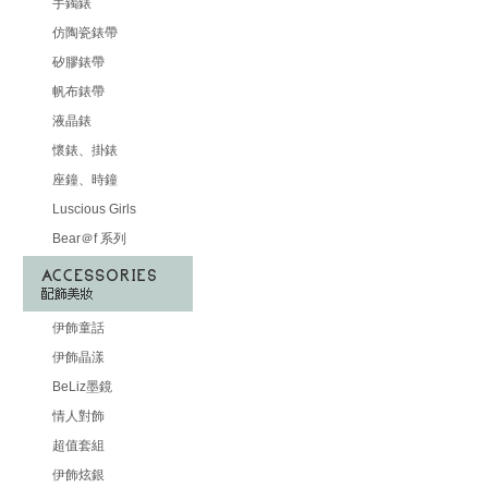
手鐲錶
仿陶瓷錶帶
矽膠錶帶
帆布錶帶
液晶錶
懷錶、掛錶
座鐘、時鐘
Luscious Girls
Bear＠f 系列
伊飾童話
伊飾晶漾
BeLiz墨鏡
情人對飾
超值套組
伊飾炫銀