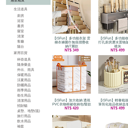
生活道具
廚房
浴室
書房
寢室
清潔
【iSFun】多功能衣架 雲
【iSFun】多功能
客廳
梯衣褲圍巾無痕摺疊收
打孔廚房瀝水置物架
納/7層款
槍灰
陽台
NT$ 349
NT$ 499
家用百貨
杯壺道具
隨身藥盒
外出、雨具
保暖用品
涼夏用品
防曬商品
雨季用品
衛生用品
【iSFun】加大收納 透視
【iSFun】輕奢梳
清潔用品
PVC衣物棉被收納包/豎款
筆筒化妝品收納盒/
招財貓
NT$ 420
NT$ 499
桌墊、地墊(毯)
旅行用品
飲水用品
袖套