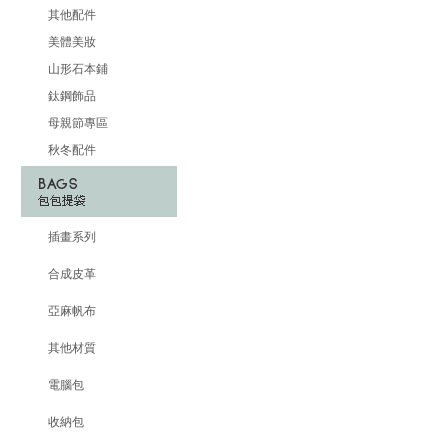
其他配件
美體美妝
山形石本鋪
鈦鋼飾品
母親節專區
秋冬配件
插畫系列
合成皮革
亞麻帆布
其他材質
電腦包
收納包