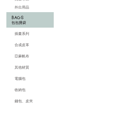
外出用品
插畫系列
合成皮革
亞麻帆布
其他材質
電腦包
收納包
錢包、皮夾