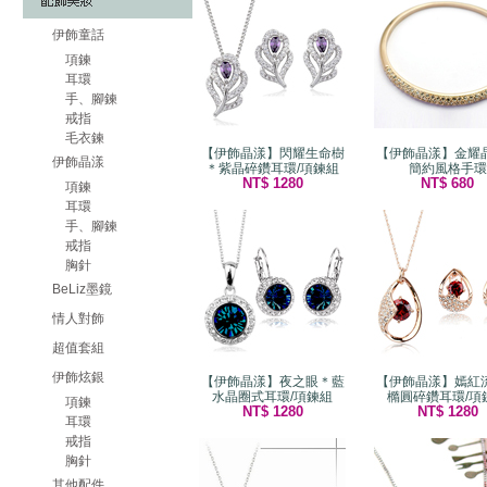
伊飾童話
項鍊
耳環
手、腳鍊
戒指
毛衣鍊
【伊飾晶漾】閃耀生命樹
【伊飾晶漾】金耀
伊飾晶漾
＊紫晶碎鑽耳環/項鍊組
簡約風格手環
NT$ 1280
NT$ 680
項鍊
耳環
手、腳鍊
戒指
胸針
BeLiz墨鏡
情人對飾
超值套組
伊飾炫銀
【伊飾晶漾】夜之眼＊藍
【伊飾晶漾】嫣紅
水晶圈式耳環/項鍊組
橢圓碎鑽耳環/項
項鍊
NT$ 1280
NT$ 1280
耳環
戒指
胸針
其他配件