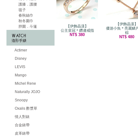
護膝．護腰
毯子
春秋絲巾
秋冬圍巾
【伊飾晶漾】
【伊飾晶漾】
脖圍．斗篷
優游小魚＊亮麗鱗片
公主皇冠＊鑽邊戒指
棕
NT$ 380
NT$ 480
Actimer
Disney
LEVIS
Mango
Michel Rene
Naturally JOJO
Snoopy
Oxalis 酢漿草
情人對錶
合金錶帶
皮革錶帶