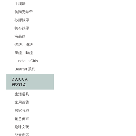
手鐲錶
仿陶瓷錶帶
矽膠錶帶
帆布錶帶
液晶錶
懷錶、掛錶
座鐘、時鐘
Luscious Girls
Bear＠f 系列
生活道具
家用百貨
居家收納
創意佈置
趣味文玩
兒童專區