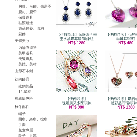
胸針、吊飾、鑰匙圈
腰封、腰帶
保暖道具
鞋類週邊
飾品保養、收納
髮飾
【伊飾晶漾】藍眼淚＊垂
【伊飾晶漾】心醉
墜水晶鑽耳環/項鍊組
垂鏈耳環/紅
美體美妝
NT$ 1280
NT$ 480
內睡衣週邊
美甲道具
美髮道具
美體、美材
山形石本鋪
鈦鋼飾品
鈦鋼飾品
12 星座
母親節專區
【伊飾晶漾】
【伊飾晶漾】鑽石
瑰麗風采多墜項鍊
體彩晶耳環/項
秋冬配件
NT$ 980
NT$ 1380
帽子
圍巾、絲巾、披巾
手套
兒童專屬
靴子、足部